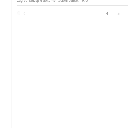
Zagreb, Muzejski dokumentacioni centar, 1975
4
5