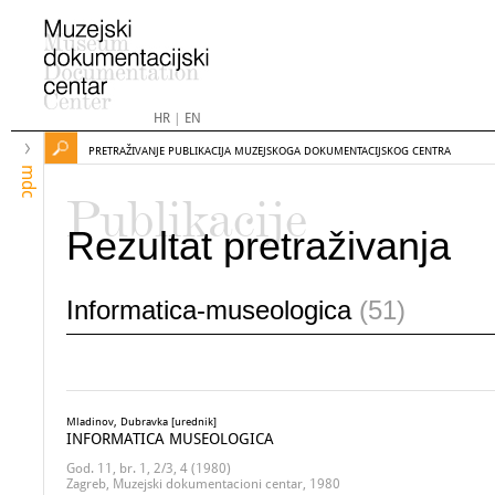
HR
|
EN
PRETRAŽIVANJE PUBLIKACIJA MUZEJSKOGA DOKUMENTACIJSKOG CENTRA
mdc
Publikacije
Rezultat pretraživanja
Informatica-museologica
(51)
Mladinov, Dubravka [urednik]
INFORMATICA MUSEOLOGICA
God. 11, br. 1, 2/3, 4 (1980)
Zagreb, Muzejski dokumentacioni centar, 1980