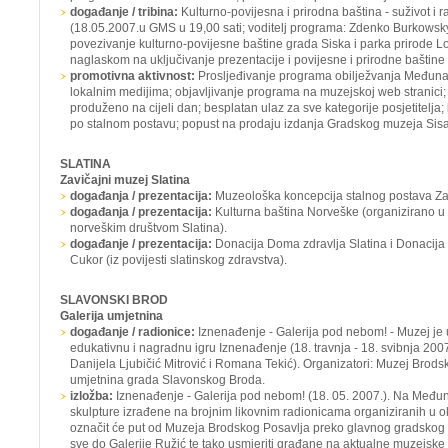
događanje / tribina:
Kulturno-povijesna i prirodna baština - suživot i
(18.05.2007.u GMS u 19,00 sati; voditelj programa: Zdenko Burkowsky,
povezivanje kulturno-povijesne baštine grada Siska i parka prirode L
naglaskom na uključivanje prezentacije i povijesne i prirodne baštine 
promotivna aktivnost:
Prosljeđivanje programa obilježvanja Međun
lokalnim medijima; objavljivanje programa na muzejskoj web stranici
produženo na cijeli dan; besplatan ulaz za sve kategorije posjetitelja
po stalnom postavu; popust na prodaju izdanja Gradskog muzeja Sisa
SLATINA
Zavičajni muzej Slatina
događanja / prezentacija:
Muzeološka koncepcija stalnog postava Za
događanja / prezentacija:
Kulturna baština Norveške
(organizirano u 
norveškim društvom Slatina).
događanje / prezentacija:
Donacija Doma zdravlja Slatina i Donacija 
Cukor
(iz povijesti slatinskog zdravstva).
SLAVONSKI BROD
Galerija umjetnina
događanje / radionice:
Iznenađenje - Galerija pod nebom! -
Muzej je
edukativnu i nagradnu igru
Iznenađenje
(18. travnja - 18. svibnja 200
Danijela Ljubičić Mitrović i Romana Tekić). Organizatori: Muzej Brodsk
umjetnina grada Slavonskog Broda.
izložba:
Iznenađenje - Galerija pod nebom!
(18. 05. 2007.). Na Među
skulpture izrađene na brojnim likovnim radionicama organiziranih u ok
označit će put od Muzeja Brodskog Posavlja preko glavnog gradskog t
sve do Galerije Ružić te tako usmjeriti građane na aktualne muzejske