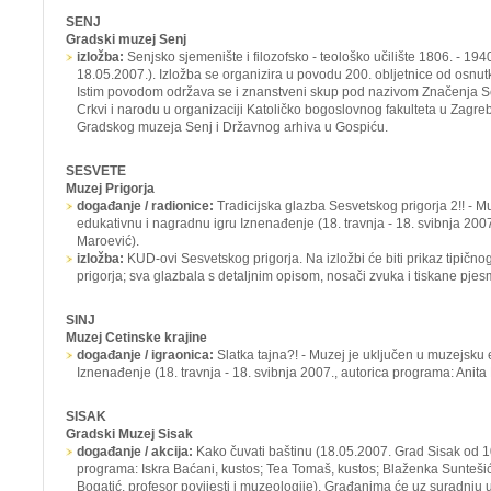
SENJ
Gradski muzej Senj
izložba:
Senjsko sjemenište i filozofsko - teološko učilište 1806. - 194
18.05.2007.). Izložba se organizira u povodu 200. obljetnice od osnu
Istim povodom održava se i znanstveni skup pod nazivom
Značenja S
Crkvi i narodu
u organizaciji Katoličko bogoslovnog fakulteta u Zagrebu
Gradskog muzeja Senj i Državnog arhiva u Gospiću.
SESVETE
Muzej Prigorja
događanje / radionice:
Tradicijska glazba Sesvetskog prigorja 2!! -
Mu
edukativnu i nagradnu igru
Iznenađenje
(18. travnja - 18. svibnja 20
Maroević).
izložba:
KUD-ovi Sesvetskog prigorja.
Na izložbi će biti prikaz tipič
prigorja; sva glazbala s detaljnim opisom, nosači zvuka i tiskane pjes
SINJ
Muzej Cetinske krajine
događanje / igraonica:
Slatka tajna?!
- Muzej je uključen u muzejsku 
Iznenađenje
(18. travnja - 18. svibnja 2007., autorica programa: Anita 
SISAK
Gradski Muzej Sisak
događanje / akcija:
Kako čuvati baštinu
(18.05.2007. Grad Sisak od 10
programa: Iskra Baćani, kustos; Tea Tomaš, kustos; Blaženka Suntešić, 
Bogatić, profesor povijesti i muzeologije). Građanima će uz suradnju 