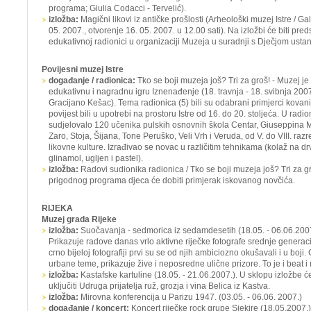
programa; Giulia Codacci - Tervelić).
izložba:
Magični likovi iz antičke prošlosti
(Arheološki muzej Istre / Gale
05. 2007., otvorenje 16. 05. 2007. u 12.00 sati). Na izložbi će biti pred
edukativnoj radionici u organizaciji Muzeja u suradnji s Dječjom ust
Povijesni muzej Istre
događanje / radionica:
Tko se boji muzeja još? Tri za groš! -
Muzej je
edukativnu i nagradnu igru
Iznenađenje
(18. travnja - 18. svibnja 200
Gracijano Kešac). Tema radionica (5) bili su odabrani primjerci kovani
povijest bili u upotrebi na prostoru Istre od 16. do 20. stoljeća. U rad
sudjelovalo 120 učenika pulskih osnovnih škola Centar, Giuseppina M
Zaro, Stoja, Šijana, Tone Peruško, Veli Vrh i Veruda, od V. do VIII. ra
likovne kulture. Izrađivao se novac u različitim tehnikama (kolaž na dr
glinamol, ugljen i pastel).
izložba:
Radovi sudionika radionica / Tko se boji muzeja još? Tri za g
prigodnog programa djeca će dobiti primjerak iskovanog novčića.
RIJEKA
Muzej grada Rijeke
izložba:
Suočavanja - sedmorica iz sedamdesetih
(18.05. - 06.06.2007
Prikazuje radove danas vrlo aktivne riječke fotografe srednje generaci
crno bijeloj fotografiji prvi su se od njih ambiciozno okušavali i u boj
urbane teme, prikazuje žive i neposredne ulične prizore. To je i beat i
izložba:
Kastafske kartuline
(18.05. - 21.06.2007.). U sklopu izložbe
uključiti Udruga prijatelja ruž, grozja i vina
Belica
iz Kastva.
izložba:
Mirovna konferencija u Parizu 1947. (03.05. - 06.06. 2007.)
događanje / koncert:
Koncert riječke rock grupe
Sjekire
(18.05.2007.)