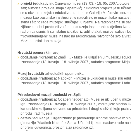
projekt (edukativni):
Osnivamo muzej
(13. 03. - 18. 05. 2007., otvore
sati; autorica projekta: maja Šeparović). Sudionici projekta jesu uče
se u okviru muzejsko-edukativne radionice Galerije Meštrović upoznal
muzeja kao baštinske institiucije, te naučili što je muzej, kako nastaje,
svrha i što to rade muzejski stručnjaci u njemu. Na radionicama su sam
Njihovi uradci i predmeti za fundus muzeja inspirirani su djelima Ivan
radionica osmislili su i stalnu izložbu, izradili plakat, majice, šalice i
"Novoutemeljeni" muzej nastao na radionicama "otvoriti" će svoja vrata
Međunaordni dan muzeja.
Hrvatski pomorski muzej
događanje / igraonica:
Znaš li... -
Muzej je uključen u muzejsku eduka
Iznenađenje
(18. travnja - 18. svibnja 2007., autorica programa: Mirj
Muzej hrvatskih arheoloških spomenika
događanje / radionica:
Napokon! -
Muzej je uključen u muzejsku eduk
Iznenađenje
(18. travnja - 18. svibnja 2007., autorica programa: Lada
Prirodoslovni muzej i zoološki vrt Split
događanje / radionica:
Odaberi nepoznato
(Muzej je uključen u muz
igru
Iznenađenje
(18. travnja - 18. svibnja 2007., voditeljica: Marina 
kartonskim kutijama skrivene su prirodnine i drugi sadržaji koje prate
prirodu i rad muzeja.
ostalo / edukacija:
Organizirano je provođenje izborne nastave iz bio
gimnazije "Vladimir Nazor" iz Splita. Učenici tijekom nastave rade n
pripremi čuvaonica, prostorija za radionice itd.