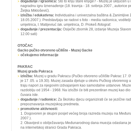
događanje / igraonica:
Što to kriju stare knjige? -
Muzej je uključen u
nagradnu igru
Iznenađenje
(18. travnja - 18. svibnja 2007., autorice 
Željka Miklošević).
izložba / edukativna:
Individualna i univerzalna baština & Zanimljive
18.05.2007.). Predstavljaju se radovi s foto - media radionica; voditelji
umjetnica, I. Matijeviuć /ak. umjetnica, D. Prokeš /fotograf.
događanje / prezentacija:
Osiječki zbornik 28, izdanje Muzeja Slavon
12.00 sati)
OTOČAC
Gacko pučko otvoreno učilište - Muzej Gacke
očekujemo informacije
PAKRAC
Muzej grada Pakraca
izložba:
Muzej u gradu Pakracu (Pučko otvoreno učilište Pakrac 17. 05
je 17 .05. u 19.30). Muzej zasada djeluje u okviru Pučkog otvorenog uč
traju napori za njegovim izdvajanjem kao samostalne ustanove. Muzej
razdoblju od 1954 - 1968. Na izložbi će biti prezentiran muzej kao dio
čuvara iste.
događanje / radionice:
Za školsku djecu organizirati će se jezične ra
prepoznavanja muzejskog predmeta.
promotivne aktivnosti:
1. Dogovoren je skupni posjet većeg broja razreda muzeju na Međuna
2007.).
2. Obavijest o obilježavanju Međunarodnog dana muezja odaslana je 
na internetskoj stranici Grada Pakraca.