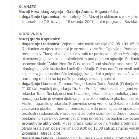
KLANJEC
Muzeji Hrvatskog zagorja - Galerija Antuna Augustinčića
događanje / igraonica:
Iznenađenje?! -
Muzej je uključen u muzejsku
Iznenađenje
(18. travnja - 18 svibnja. 2007., autor programa: Božidar 
KOPRIVNICA
Muzej grada Koprivnice
događanje / radionica:
Vrijedne ruke malih verzilja
(07. 05. / 09. 05. 
Radionica za djecu tematski je vezana uz izložbu
Oglavlja u Podravin
predmeta iz Etnografske zbirke vezanih uz postupke načina češljanja,
ukrašavanja glave i kose objedinivši ih pod pojmom oglavlje. Sudionici
osnovne škole "Antun Nemčić Gostovinski" pod stručnim vodstvom Ve
etnologinje, više kustosice i učiteljice Marije Petras naučit će vesti mo
koji se svojom posebnošću izdvajaju kao jedini u potpunosti sačuvan
narodnog ruha te na taj način pripadaju lokalnoj baštini.
događanje / koncert:
Tamburaškog orkestra Tomo Šestak
(Galerija Ko
21.00 sat ; voditelj događanja Dražen Ernečić, viši kustos ; dirigent 
orkestar Tomo Šestak nosi ime hrvatskog skladatelja, kapelnika, zbor
pedagoga koje je svojim djelovanjem uvelike obilježio glazbeni i druš
Austro - ugarske građanske Koprivnice svog vremena. Skladbe i djel
večerašnji glazbeni repertoir pomažu nam da putem glazbe upoznamo
prošlosti i sadašnjosti, vlastiti identitet, bolje razumijemo druge narode
postanemo svjesni odgovornosti prema univerzalnoj baštini čovječans
promotivne aktivnosti:
Muzej grada Koprivnice na Međunarodni dan 
otvara vrata svim posjetiteljima od 9.00 do 18.00 sati uz stručno vo
Zvonimira Hitreca, prof.
događanje / akcija:
Zajedno do CT- uređaja – Muzejski proizvod za C