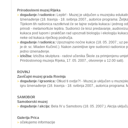
Prirodoslovni muzej Rijeka
događanje / radionice:
Leptir!
- Muzej je uključen u muzejsku edukati
Iznenađenje
(18. travnja - 18. svibnja 2007., autorice programa: Željk
Tijekom tih radionica razotkrivat će se tajne svijeta kukaca i jednog 
prirodi - metamorfoze leptira. Sudionici će kroz predavanje, audiovizu
kukaca pod lupom i praktičan rad upoznati biologiju i ekologiju kukaca
neke od kukaca riječkog područja.
događanje / radionica:
Upoznajmo noćne kukce
(18. 05. 2007.; uz 
je dr. sc. Mladen Kučinić.). Nakon zanimljive igre sudionici radionice p
jedno iznenađenje.
izložba:
Izložba skulptura - radovi učenika Škole za primjenjenu umje
Prirdoslovnog muzeja Rijeka, 17. 05. 2007., otvorenje u 12.00 sati).
ROVINJ
Zavičajni muzej grada Rovinja
događanje / igraonica:
Otkud ti ovdje?! -
Muzej je uključen u muzejsk
igru
Iznenađenje
(18. travnja - 18. svibnja 2007., autorica programa: 
SAMOBOR
Samoborski muzej
događanje / akcija:
Bela IV u Samoboru
(18. 05. 2007.). Akcija uključ
Galerija Prica
očekujemo informacije