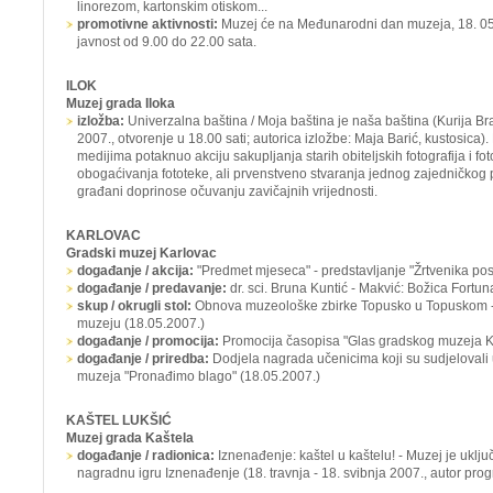
linorezom, kartonskim otiskom...
promotivne aktivnosti:
Muzej će na Međunarodni dan muzeja, 18. 05. 
javnost od 9.00 do 22.00 sata.
ILOK
Muzej grada Iloka
izložba:
Univerzalna baština / Moja baština je naša baština
(Kurija Br
2007., otvorenje u 18.00 sati; autorica izložbe: Maja Barić, kustosica
medijima potaknuo akciju sakupljanja starih obiteljskih fotografija i 
obogaćivanja fototeke, ali prvenstveno stvaranja jednog zajedničkog 
građani doprinose očuvanju zavičajnih vrijednosti.
KARLOVAC
Gradski muzej Karlovac
događanje / akcija:
"Predmet mjeseca" - predstavljanje "Žrtvenika po
događanje / predavanje:
dr. sci. Bruna Kuntić - Makvić: Božica Fortun
skup / okrugli stol:
Obnova muzeološke zbirke Topusko u Topuskom - 
muzeju (18.05.2007.)
događanje / promocija:
Promocija časopisa "Glas gradskog muzeja Ka
događanje / priredba:
Dodjela nagrada učenicima koji su sudjelovali 
muzeja "Pronađimo blago" (18.05.2007.)
KAŠTEL LUKŠIĆ
Muzej grada Kaštela
događanje / radionica:
Iznenađenje: kaštel u kaštelu! -
Muzej je uklju
nagradnu igru
Iznenađenje
(18. travnja - 18. svibnja 2007., autor pro