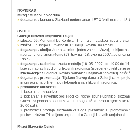
NOVIGRAD
Muzej / Museo Lapidarium
događanje / koncert:
Glazbeni performance: LET 3
(Atrij muzeja, 18. 
OSIJEK
Galerija likovnih umjetnosti Osijek
izložba:
09. Memorijal Ive Kerdića - Triennale hrvatskog medaljerstva 
izložba:
Tri stoljeća umjetnosti u Galeriji likovnih umjetnosti
događanje / akcija:
Jedna za tebe - jedna za nas!
Muzej je uključen 
nagradnu igru
Iznenađenje
(18. travnja - 18. svibnja 2007., autorica 
Ribić).
događanje / radionica:
Izrada medalja
(18. 05. 2007., od 10.00 do 14.
koje su napravili sudionici likovnih radionica (ispečene) dijelit će se a
Iznenađenje!
Sudionici likovnih radionica i najmlađi posjetitelji bit ć
događanje / prezentacija:
Tijekom čitavog dana u Galeriji će se proji
informacijama o Triennalu i fotografijama s likovnih radionica.
promotivne aktivnosti:
1. besplatne ekspertize
2. poklanjanje suvenira: posjetioci koji točno ispune upitnik o izložba
Galeriji za poklon će dobiti suvenir - magnetić s reprodukcijom slike iz
20.00 sati).
3. promotivna prodaja izložbenih kataloga: prezentacija i promotivna p
postav - izložbu
Tri stoljeća umjetnosti u Galeriji likovnih umjetnosti.
Muzej Slavonije Osijek