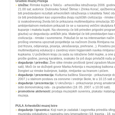
Gradski muzej Požega
izložba:
Rimske kupke u Tekiću
- arheološka istraživanja 2006. godine
21.00 sat; autorice: Dubravka Sokač Štimac i Zrinka Korać, vježbenica 
biti predstavljeni rezultati arheoloških istraživanja s lokaliteta Tekić 
će biti predstavljen kao usporedba dvaju različitih civilizacija - rims
iz svakodnevnog života bit će prikazana multimedijalna simulacija 3D 
ambijentalnom metodom prikazati će se u naravnoj veličini skulptura R
kupanje i maketa kupki. Na otvorenju će biti priređen prigodni program
glazba) uz degustaciju antičkih jela. Materijal će biti predstavljen kao
civilizacija - rimske i suvremene. Pokušat će se na interesantan nač
prošlog vremena upoznati posjetitelje sa načinom života Rimljana na
(od frizura, odijevanja, pisanja, ukrašavanja, prehrane...). Posebnu 
multimedijalnoj edukaciji o zavidnoj visini higijenskih navika rimljana i
kupkama. U požeškom kraju za sada su istražene četiri kupke, a one p
prošle godine, javnog karaktera, svakako če još dugo privlačiti našu 
događanje / priredba:
Žive slike rimske prošlosti
(pred zgradom Muzej
sati). Moči će se doživjeti govor Marka Antonija s muzejskog balkona uz
žongleri uz rimske bubnjeve, baklje, rimljanke sa hranom i pićem.
događanje / prezentacija:
Kulturna baština Slavonije -
prikazivanje d
2007.) u stalnom postavu za osnovne i srednje škole, te u 10.15 sati 
događanje / prezentacija:
U okruženju i -
prikazivanje prvog amaters
sobi domovinskog rata - za građanstvo (18. 05. 2007. u 10.00 sati).
promotivne aktivnosti:
prodaja muzejskih suvenira, plakata i katalo
muzeja.
PULA
Arheološki muzej Istre
događanje / igraonica:
Koji nam je zadatak / zagonetka priredila sfin
muzejsku edukativnu i nagradnu igru
Iznenađenje
(18. travnja - 18. s