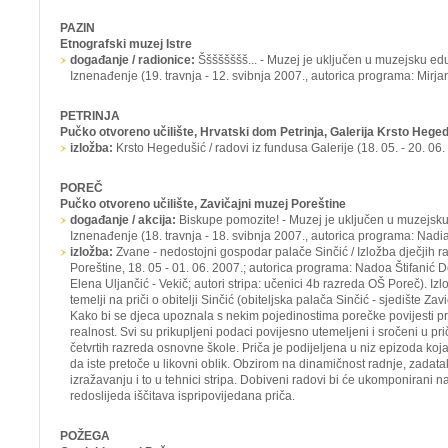
PAZIN
Etnografski muzej Istre
događanje / radionice:
Šššššššš...
- Muzej je uključen u muzejsku edu
Iznenađenje
(19. travnja - 12. svibnja 2007., autorica programa: Mirja
PETRINJA
Pučko otvoreno učilište, Hrvatski dom Petrinja, Galerija Krsto Hege
izložba:
Krsto Hegedušić / radovi iz fundusa Galerije
(18. 05. - 20. 06.
POREČ
Pučko otvoreno učilište, Zavičajni muzej Poreštine
događanje / akcija:
Biskupe pomozite! -
Muzej je uključen u muzejsku
Iznenađenje
(18. travnja - 18. svibnja 2007., autorica programa: Nadia
izložba:
Zvane - nedostojni gospodar palače Sinčić / Izložba dječjih 
Poreštine, 18. 05 - 01. 06. 2007.; autorica programa: Nadoa Štifanić Do
Elena Uljančić - Vekič; autori stripa: učenici 4b razreda OŠ Poreč). Iz
temelji na priči o obitelji Sinčić (obiteljska palača Sinčić - sjedište Z
Kako bi se djeca upoznala s nekim pojedinostima porečke povijesti pr
realnost. Svi su prikupljeni podaci povijesno utemeljeni i sročeni u pri
četvrtih razreda osnovne škole. Priča je podijeljena u niz epizoda koj
da iste pretoče u likovni oblik. Obzirom na dinamičnost radnje, zadat
izražavanju i to u tehnici stripa. Dobiveni radovi bi će ukomponirani n
redoslijeda iščitava ispripovijedana priča.
POŽEGA