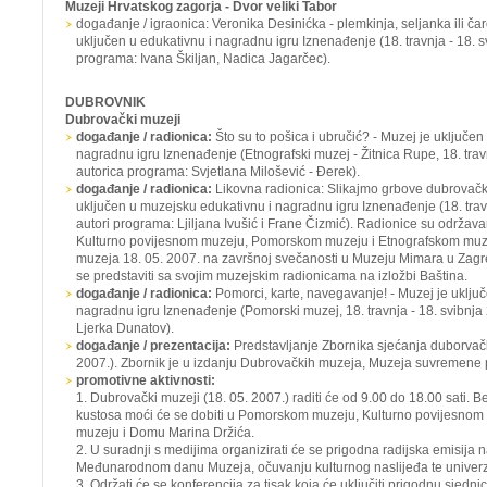
Muzeji Hrvatskog zagorja - Dvor veliki Tabor
događanje / igraonica: Veronika Desinićka - plemkinja, seljanka ili čar
uključen u edukativnu i nagradnu igru
Iznenađenje
(18. travnja - 18. 
programa: Ivana Škiljan, Nadica Jagarčec).
DUBROVNIK
Dubrovački muzeji
događanje / radionica:
Što su to pošica i ubručić? -
Muzej je uključen
nagradnu igru
Iznenađenje
(Etnografski muzej - Žitnica Rupe, 18. trav
autorica programa: Svjetlana Milošević - Đerek).
događanje / radionica:
Likovna radionica: Slikajmo grbove dubrovačk
uključen u muzejsku edukativnu i nagradnu igru
Iznenađenje
(18. tra
autori programa: Ljiljana Ivušić i Frane Čizmić). Radionice su održa
Kulturno povijesnom muzeju, Pomorskom muzeju i Etnografskom mu
muzeja 18. 05. 2007. na završnoj svečanosti u Muzeju Mimara u Zagr
se predstaviti sa svojim muzejskim radionicama na izložbi
Baština.
događanje / radionica:
Pomorci, karte, navegavanje! -
Muzej je uklju
nagradnu igru
Iznenađenje
(Pomorski muzej, 18. travnja - 18. svibnja
Ljerka Dunatov).
događanje / prezentacija:
Predstavljanje
Zbornika sjećanja duborvačk
2007.). Zbornik je u izdanju Dubrovačkih muzeja, Muzeja suvremene p
promotivne aktivnosti:
1. Dubrovački muzeji (18. 05. 2007.) raditi će od 9.00 do 18.00 sati. 
kustosa moći će se dobiti u Pomorskom muzeju, Kulturno povijesnom
muzeju i Domu Marina Držića.
2. U suradnji s medijima organizirati će se prigodna radijska emisija
Međunarodnom danu Muzeja, očuvanju kulturnog naslijeđa te univerza
3. Održati će se konferencija za tisak koja će uključiti prigodnu sjedn