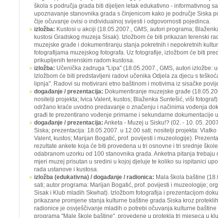
škola s područja grada biti dijeljen letak edukativno - informativnog sad
upoznavanje stanovnika grada s činjenicom kako je područje Siska po
čije očuvanje ovisi o individualnoj svijesti i odgovornosti pojedinca.
izložba:
Kustosi u akciji
(18.05.2007., GMS, autori programa; Blaženka S
kustosi Gradskog muzeja Sisak). Izložbom će biti prikazan terenski ra
muzejske građe i dokumentiranju stanja pokretnih i nepokretnih kultu
fotografijama muzejskog fotografa. Uz fotografije, izložbom će biti pre
prikupljenih terenskim radom kustosa.
izložba:
Učenička zadruga "Lipa"
(18.05.2007., GMS, autori izložbe: uč
Izložbom će biti predstavljeni radovi učenika Odjela za djecu s teškoć
lipnja". Radovi su motivirani etno baštinom i motivima iz sisačke povije
događanje / prezentacija:
Dokumentiranje muzejske građe (
18.05.20
nositelji projekta; Ivica Valent, kustos; Blaženka Suntešić, viši fotograf).
održano kraće uvodno predavanje o značenju i načinima vođenja do
građi te prezentirano vođenje primarne i sekundarne dokumentacije
događanje / prezentacija:
Anketa - Muzej u Sisku!?
(02. - 10. 05. 20
Siska; prezentacija: 18.05.2007. u 12.00 sati; nositelji projekta: Vlatko
Valent, kustos; Marijan Bogatić, prof. povijesti i muzeologije). Prezen
rezultate ankete koja će biti provedena u tri osnovne i tri srednje škol
odabranom uzorku od 100 stanovnika grada. Anketna pitanja trebaju da
mjeri muzej prisutan u sredini u kojoj djeluje te koliko su ispitanici u
rada ustanove i kustosa.
izložba (edukativna) / događanje / radionica:
Mala škola baštine
(18
sati; autor programa: Marijan Bogatić, prof. povijesti i muzeologije; or
Sisak i Klub mladih Skwhat). Izložbom fotografija i prezentacijom doku
prikazane promjene stanja kulturne baštine grada Siska kroz proteklih 
radionice je osvješčivanje mladih o potrebi očuvanja kulturne baštine i
programa "Male škole baštine", provedene u protekla tri mjeseca u k