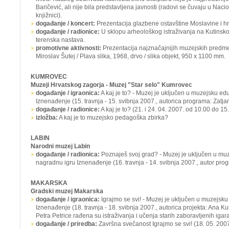
Baričević, ali nije bila predstavljena javnosti (radovi se čuvaju u Naci
knjižnici).
događanje / koncert:
Prezentacija glazbene ostavštine Moslavine i h
događanje / radionice:
U sklopu arheološkog istraživanja na Kutinskoj 
terenska nastava.
promotivne aktivnosti:
Prezentacija najznačajnijih muzejskih predme
Miroslav Šutej /
Plava slika
, 1968, drvo / slika objekt, 950 x 1100 mm.
KUMROVEC
Muzeji Hrvatskog zagorja - Muzej "Star selo" Kumrovec
događanje / igraonica:
A kaj je to? -
Muzej je uključen u muzejsku edu
Iznenađenje
(15. travnja - 15. svibnja 2007., autorica programa: Zatja
događanje / radionice:
A kaj je to?
(21. i 24. 04. 2007. od 10.00 do 15.
izložba:
A kaj je to muzejsko pedagoška zbirka?
LABIN
Narodni muzej Labin
događanje / radionica:
Poznaješ svoj grad? -
Muzej je uključen u muz
nagradnu igru
Iznenađenje
(16. travnja - 14. svibnja 2007., autor pr
MAKARSKA
Gradski muzej Makarska
događanje / igraonica:
Igrajmo se svi!
- Muzej je uključen u muzejsku
Iznenađenje
(18. travnja - 18. svibnja 2007., autorica projekta: Ana 
Petra Petrice rađena su istraživanja i učenja starih zaboravljenih igara
događanje / priredba:
Završna svečanost
Igrajmo se svi!
(18. 05. 2007