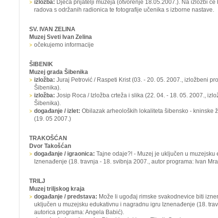
izložba:
Djeca prijatelji muzeja
(otvorenje 18.05.2007.). Na izložbi će b
radova s održanih radionica te fotografije učenika s izborne nastave.
SV. IVAN ZELINA
Muzej Sveti Ivan Zelina
očekujemo informacije
ŠIBENIK
Muzej grada Šibenika
izložba:
Juraj Petrović / Raspeti Krist
(03. - 20. 05. 2007., izložbeni p
Šibenika).
izložba:
Josip Roca / Izložba crteža i slika
(22. 04. - 18. 05. 2007., iz
Šibenika).
događanje / izlet:
Obilazak arheoloških lokaliteta šibensko - kninske ž
(19. 05 2007.)
TRAKOŠĆAN
Dvor Takošćan
događanje / igraonica:
Tajne odaje?! -
Muzej je uključen u muzejsku 
Iznenađenje
(18. travnja - 18. svibnja 2007., autor programa: Ivan Mrav
TRILJ
Muzej triljskog kraja
događanje / predstava:
Može li ugođaj rimske svakodnevice biti izn
uključen u muzejsku edukativnu i nagradnu igru
Iznenađenje
(18. tra
autorica programa: Angela Babić).