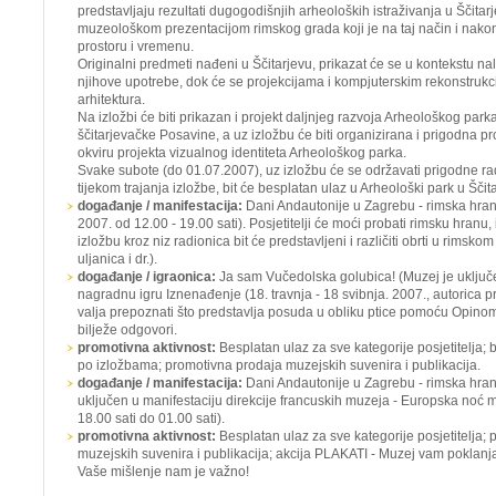
predstavljaju rezultati dugogodišnjih arheoloških istraživanja u Ščitarje
muzeološkom prezentacijom rimskog grada koji je na taj način i nako
prostoru i vremenu.
Originalni predmeti nađeni u Ščitarjevu, prikazat će se u kontekstu na
njihove upotrebe, dok će se projekcijama i kompjuterskim rekonstrukc
arhitektura.
Na izložbi će biti prikazan i projekt daljnjeg razvoja Arheološkog pa
ščitarjevačke Posavine, a uz izložbu će biti organizirana i prigodna p
okviru projekta vizualnog identiteta Arheološkog parka.
Svake subote (do 01.07.2007), uz izložbu će se održavati prigodne rad
tijekom trajanja izložbe, bit će besplatan ulaz u Arheološki park u Ščit
događanje / manifestacija:
Dani Andautonije u Zagrebu - rimska hrana
2007. od 12.00 - 19.00 sati). Posjetitelji će moći probati rimsku hranu,
izložbu kroz niz radionica bit će predstavljeni i različiti obrti u rimsk
uljanica i dr.).
događanje / igraonica:
Ja sam Vučedolska golubica!
(Muzej je uklju
nagradnu igru
Iznenađenje
(18. travnja - 18 svibnja. 2007., autorica p
valja prepoznati što predstavlja posuda u obliku ptice pomoću Opinom
bilježe odgovori.
promotivna aktivnost:
Besplatan ulaz za sve kategorije posjetitelja;
po izložbama; promotivna prodaja muzejskih suvenira i publikacija.
događanje / manifestacija:
Dani Andautonije u Zagrebu - rimska hrana
uključen u manifestaciju direkcije francuskih muzeja - Europska noć 
18.00 sati do 01.00 sati).
promotivna aktivnost:
Besplatan ulaz za sve kategorije posjetitelja;
muzejskih suvenira i publikacija; akcija PLAKATI -
Muzej vam poklanj
Vaše mišlenje nam je važno!