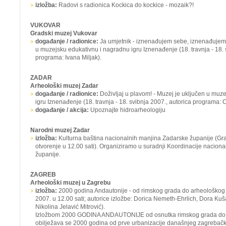
izložba:
Radovi s radionica
Kockica do kockice - mozaik?!
VUKOVAR
Gradski muzej Vukovar
događanje / radionice:
Ja umjetnik - iznenađujem sebe, iznenađujem
u muzejsku edukativnu i nagradnu igru
Iznenađenje
(18. travnja - 18.
programa: Ivana Miljak).
ZADAR
Arheološki muzej Zadar
događanje / radionice:
Doživljaj u plavom! -
Muzej je uključen u muze
igru
Iznenađenje
(18. travnja - 18. svibnja 2007., autorica programa: 
događanje / akcija:
Upoznajte hidroarheologiju
Narodni muzej Zadar
izložba:
Kulturna baština nacionalnih manjina Zadarske županije (Gra
otvorenje u 12.00 sati). Organiziramo u suradnji Koordinacije nacion
županije.
ZAGREB
Arheološki muzej u Zagrebu
izložba:
2000 godina Andautonije - od rimskog grada do arheološkog
2007. u 12.00 sati; autorice izložbe: Dorica Nemeth-Ehrlich, Dora Kuš
Nikolina Jelavić Mitrović).
Izložbom 2000 GODINA ANDAUTONIJE od osnutka rimskog grada do 
obilježava se 2000 godina od prve urbanizacije današnjeg zagrebačk