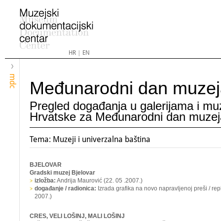
HR
|
EN
mdc
Međunarodni dan muzej
Pregled događanja u galerijama i mu
Hrvatske za Međunarodni dan muzej
Tema: Muzeji i univerzalna baština
BJELOVAR
Gradski muzej Bjelovar
izložba:
Andrija Maurović
(22. 05 .2007.)
događanje / radionica:
Izrada grafika na novo napravljenoj preši / repl
2007.)
CRES, VELI LOŠINJ, MALI LOŠINJ