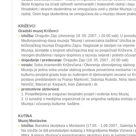
škole Krapina na izradi njihovih seminarskih i maturalnih radnji i daju 
Hrvatskim i stranim studentima se omogućava uvid u zbirke Muzeja i 
radnji. Osim toga studentima se omogućava da u muzeju obave praks
KRIŽEVCI
Gradski muzej Križevci
izložba:
Dragutin Zajc
(otvorenje 18. 05. 2007., i 20.00 sati). U povod
Međunarodnog dana muzeja "Muzeji i univerzalna baština" izložba j
križevačkog muzeja Dragutinu Zajcu. Naglasak je stavljen na vrijeme 
Muzeja, kontakte s brojnim stručnjacima koji su posjećivali Križevce, 
mnogim društvima i njegov doprinos u razvoju svijesti i potrebi očuvan
događanje / predavanje:
Dragutin Zajc
(18. 05. 2007., 20.00 sati)
ostalo:
Soba znamenitih Križevčana / Otvorenje obnovljenog stalnog
Muzeju je jedna soba unutar stalnog postava posvećena osobama i o
kulturnu povijest grada koje su rođenjem ili djelovanjem vezane uz 
postavu predstavljeni su Franjo Marković, Sidonija Rubido, Nina Vavra,
Nemčić, Marcel pl. Kiepach, Ivan Zakmardi i dr.
promotivne aktivnosti
1. Posjetiteljima je osiguran besplatni posjet i vođenje kroz Muzej.
2. U suradnji s medijima organizirati će se prigodna radijska emisi
Muzeja i očuvanju kulturne baštine.
KUTINA
Muzej Moslavine
Izložba:
Barokna skulptura u Moslavini
(17.05. - 1.06.2007., Galerija
Na izložbi će biti predstavljen katalog s fotografijama Matije Viznera
Mitra. Katalog obuhvaća kasnobaroknu skulpturu koju je najpreciznije i