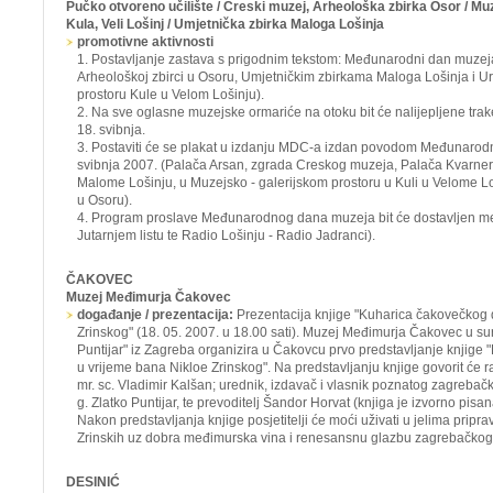
Pučko otvoreno učilište / Creski muzej, Arheološka zbirka Osor / Muz
Kula, Veli Lošinj / Umjetnička zbirka Maloga Lošinja
promotivne aktivnosti
1. Postavljanje zastava s prigodnim tekstom: Međunarodni dan muzeja,
Arheološkoj zbirci u Osoru, Umjetničkim zbirkama Maloga Lošinja i U
prostoru Kule u Velom Lošinju).
2. Na sve oglasne muzejske ormariće na otoku bit će nalijepljene tr
18. svibnja.
3. Postaviti će se plakat u izdanju MDC-a izdan povodom Međunarod
svibnja 2007. (Palača Arsan, zgrada Creskog muzeja, Palača Kvarner,
Malome Lošinju, u Muzejsko - galerijskom prostoru u Kuli u Velome Loš
u Osoru).
4. Program proslave Međunarodnog dana muzeja bit će dostavljen med
Jutarnjem listu te Radio Lošinju - Radio Jadranci).
ČAKOVEC
Muzej Međimurja Čakovec
događanje / prezentacija:
Prezentacija knjige "Kuharica čakovečkog 
Zrinskog"
(18. 05. 2007. u 18.00 sati). Muzej Međimurja Čakovec u sur
Puntijar" iz Zagreba organizira u Čakovcu prvo predstavljanje knjige
u vrijeme bana Nikloe Zrinskog". Na predstavljanju knjige govorit će
mr. sc. Vladimir Kalšan; urednik, izdavač i vlasnik poznatog zagrebačk
g. Zlatko Puntijar, te prevoditelj Šandor Horvat (knjiga je izvorno pis
Nakon predstavljanja knjige posjetitelji će moći uživati u jelima prip
Zrinskih uz dobra međimurska vina i renesansnu glazbu zagrebačk
DESINIĆ