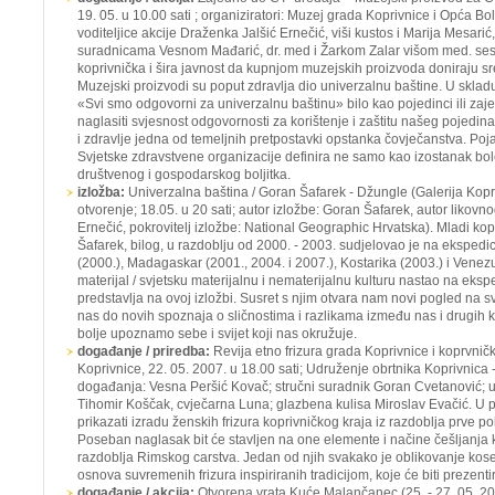
19. 05. u 10.00 sati ; organiziratori: Muzej grada Koprivnice i Opća Bo
voditeljice akcije Draženka Jalšić Ernečić, viši kustos i Marija Mesari
suradnicama Vesnom Mađarić, dr. med i Žarkom Zalar višom med. sest
koprivnička i šira javnost da kupnjom muzejskih proizvoda doniraju s
Muzejski proizvodi su poput zdravlja dio univerzalnu baštine. U sk
«Svi smo odgovorni za univerzalnu baštinu» bilo kao pojedinci ili zaje
naglasiti svjesnost odgovornosti za korištenje i zaštitu našeg pojedin
i zdravlje jedna od temeljnih pretpostavki opstanka čovječanstva. Poja
Svjetske zdravstvene organizacije definira ne samo kao izostanak bole
društvenog i gospodarskog boljitka.
izložba:
Univerzalna baština / Goran Šafarek - Džungle
(Galerija Kopr
otvorenje; 18.05. u 20 sati; autor izložbe: Goran Šafarek, autor likov
Ernečić, pokrovitelj izložbe: National Geographic Hrvatska). Mladi kopr
Šafarek, bilog, u razdoblju od 2000. - 2003. sudjelovao je na ekspe
(2000.), Madagaskar (2001., 2004. i 2007.), Kostarika (2003.) i Venezu
materijal / svjetsku materijalnu i nematerijalnu kulturu nastao na eks
predstavlja na ovoj izložbi. Susret s njim otvara nam novi pogled na s
nas do novih spoznaja o sličnostima i razlikama između nas i drugih
bolje upoznamo sebe i svijet koji nas okružuje.
događanje / priredba:
Revija etno frizura grada Koprivnice i koprvni
Koprivnice, 22. 05. 2007. u 18.00 sati; Udruženje obrtnika Koprivnica - 
događanja: Vesna Peršić Kovač; stručni suradnik Goran Cvetanović; 
Tihomir Koščak, cvječarna Luna; glazbena kulisa Miroslav Evačić. U prv
prikazati izradu ženskih frizura koprivničkog kraja iz razdoblja prve p
Poseban naglasak bit će stavljen na one elemente i načine češljanja ko
razdoblja Rimskog carstva. Jedan od njih svakako je oblikovanje kose u
osnova suvremenih frizura inspiriranih tradicijom, koje će biti prezenti
događanje / akcija:
Otvorena vrata Kuće Malančanec
(25. - 27. 05. 2