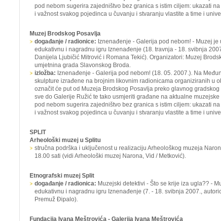
pod nebom
sugerira zajedništvo bez granica s istim ciljem: ukazati n
i važnost svakog pojedinca u čuvanju i stvaranju vlastite a time i univ
Muzej Brodskog Posavlja
događanje / radionice:
Iznenađenje - Galerija pod nebom! -
Muzej je
edukativnu i nagradnu igru
Iznenađenje
(18. travnja - 18. svibnja 200
Danijela Ljubičić Mitrović i Romana Tekić). Organizatori: Muzej Brodsk
umjetnina grada Slavonskog Broda.
izložba:
Iznenađenje - Galerija pod nebom!
(18. 05. 2007.). Na Među
skulpture izrađene na brojnim likovnim radionicama organiziranih u ok
označit će put od Muzeja Brodskog Posavlja preko glavnog gradskog t
sve do Galerije Ružić te tako usmjeriti građane na aktualne muzejske
pod nebom
sugerira zajedništvo bez granica s istim ciljem: ukazati n
i važnost svakog pojedinca u čuvanju i stvaranju vlastite a time i univ
SPLIT
Arheološki muzej u Splitu
stručna podrška i uključenost u realizaciju
Arheološkog muzeja Naro
18.00 sati (vidi Arheološki muzej Narona, Vid / Metković).
Etnografski muzej Split
događanje / radionica:
Muzejski detektivi - Što se krije iza ugla?? -
Mu
edukativnu i nagradnu igru
Iznenađenje
(7. - 18. svibnja 2007., auto
Premuž Đipalo).
Fundacija Ivana Meštrovića - Galerija Ivana Meštrovića