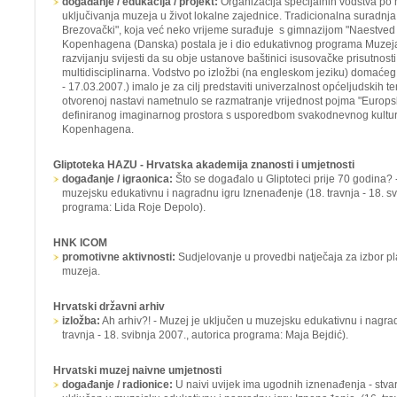
događanje / edukacija / projekt:
Organizacija specijalnih vodstva po 
uključivanja muzeja u život lokalne zajednice. Tradicionalna suradnj
Brezovački", koja već neko vrijeme surađuje s gimnazijom "Naestve
Kopenhagena (Danska) postala je i dio edukativnog programa Muzeja
razvijanju svijesti da su obje ustanove baštinici isusovačke prisutnosti
multidisciplinarna. Vodstvo po izložbi (na engleskom jeziku) domaće
- 17.03.2007.) imalo je za cilj predstaviti univerzalnost općeljudskih
otvorenoj nastavi nametnulo se razmatranje vrijednost pojma "Europske
definiranog imaginarnog prostora s usporedbom svakodnevnog kultur
Kopenhagena.
Gliptoteka HAZU - Hrvatska akademija znanosti i umjetnosti
događanje / igraonica:
Što se događalo u Gliptoteci prije 70 godina? 
muzejsku edukativnu i nagradnu igru
Iznenađenje
(18. travnja - 18. s
programa: Lida Roje Depolo).
HNK ICOM
promotivne aktivnosti:
Sudjelovanje u provedbi natječaja za izbor 
muzeja.
Hrvatski državni arhiv
izložba:
Ah arhiv?! -
Muzej je uključen u muzejsku edukativnu i nagra
travnja - 18. svibnja 2007., autorica programa: Maja Bejdić).
Hrvatski muzej naivne umjetnosti
događanje / radionice:
U naivi uvijek ima ugodnih iznenađenja - stva