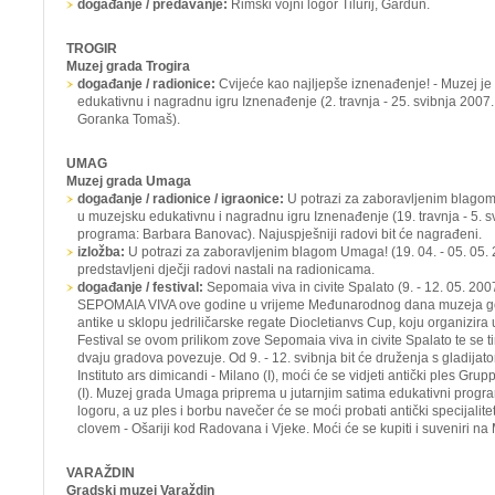
događanje / predavanje:
Rimski vojni logor Tilurij, Gardun.
TROGIR
Muzej grada Trogira
događanje / radionice:
Cvijeće kao najljepše iznenađenje! -
Muzej je
edukativnu i nagradnu igru
Iznenađenje
(2. travnja - 25. svibnja 2007
Goranka Tomaš).
UMAG
Muzej grada Umaga
događanje / radionice / igraonice:
U potrazi za zaboravljenim blago
u muzejsku edukativnu i nagradnu igru
Iznenađenje
(19. travnja - 5. 
programa: Barbara Banovac). Najuspješniji radovi bit će nagrađeni.
izložba:
U potrazi za zaboravljenim blagom Umaga!
(19. 04. - 05. 05. 
predstavljeni dječji radovi nastali na radionicama.
događanje / festival:
Sepomaia viva in civite Spalato
(9. - 12. 05. 20
SEPOMAIA VIVA ove godine u vrijeme Međunarodnog dana muzeja gost
antike u sklopu jedriličarske regate
Diocletianvs Cup,
koju organizira
Festival se ovom prilikom zove
Sepomaia viva in civite Spalato
te se 
dvaju gradova povezuje. Od 9. - 12. svibnja bit će druženja s gladijato
Instituto ars dimicandi -
Milano (I), moći će se vidjeti antički ples
Grupp
(I). Muzej grada Umaga priprema u jutarnjim satima edukativni progr
logoru, a uz ples i borbu navečer će se moći probati antički specijalite
clovem - Ošariji kod Radovana i Vjeke.
Moći će se kupiti i suveniri na
VARAŽDIN
Gradski muzej Varaždin