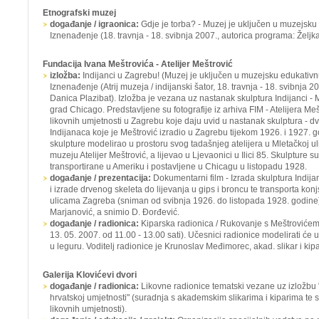
Etnografski muzej
događanje / igraonica:
Gdje je torba? -
Muzej je uključen u muzejsku 
Iznenađenje
(18. travnja - 18. svibnja 2007., autorica programa: Željka
Fundacija Ivana Meštrovića - Atelijer Meštrović
izložba:
Indijanci u Zagrebu!
(Muzej je uključen u muzejsku edukativn
Iznenađenje
(Atrij muzeja / indijanski šator, 18. travnja - 18. svibnja 
Danica Plazibat). Izložba je vezana uz nastanak skulptura Indijanci 
grad Chicago. Predstavljene su fotografije iz arhiva FIM - Atelijera Me
likovnih umjetnosti u Zagrebu koje daju uvid u nastanak skulptura - dv
Indijanaca koje je Meštrović izradio u Zagrebu tijekom 1926. i 1927. g
skulpture modelirao u prostoru svog tadašnjeg atelijera u Mletačkoj 
muzeju Atelijer Meštrović, a lijevao u Ljevaonici u Ilici 85. Skulpture 
transportirane u Ameriku i postavljene u Chicagu u listopadu 1928.
događanje / prezentacija:
Dokumentarni film - Izrada skulptura Indij
i izrade drvenog skeleta do lijevanja u gips i broncu te transporta ko
ulicama Zagreba (sniman od svibnja 1926. do listopada 1928. godine).
Marjanović, a snimio D. Đorđević.
događanje / radionica:
Kiparska radionica / Rukovanje s Meštroviće
13. 05. 2007. od 11.00 - 13.00 sati). Učesnici radionice modelirati će u g
u leguru. Voditelj radionice je Krunoslav Međimorec, akad. slikar i kipa
Galerija Klovićevi dvori
događanje / radionica:
Likovne radionice tematski vezane uz izložbu
hrvatskoj umjetnosti" (suradnja s akademskim slikarima i kiparima te
likovnih umjetnosti).