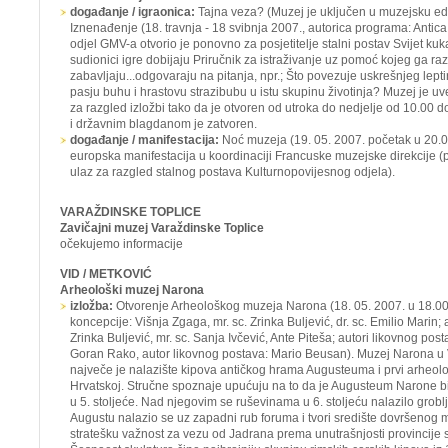
događanje / igraonica:
Tajna veza?
(Muzej je uključen u muzejsku e
Iznenađenje
(18. travnja - 18 svibnja 2007., autorica programa: Antic
odjel GMV-a otvorio je ponovno za posjetitelje stalni postav
Svijet kuk
sudionici igre dobijaju
Priručnik za istraživanje
uz pomoć kojeg ga razg
zabavljaju...odgovaraju na pitanja, npr.; Što povezuje uskrešnjeg leptira
pasju buhu i hrastovu strazibubu u istu skupinu životinja? Muzej je 
za razgled izložbi tako da je otvoren od utroka do nedjelje od 10.00 d
i državnim blagdanom je zatvoren.
događanje / manifestacija:
Noć muzeja
(19. 05. 2007. početak u 20.0
europska manifestacija u koordinaciji Francuske muzejske direkcije 
ulaz za razgled stalnog postava Kulturnopovijesnog odjela).
VARAŽDINSKE TOPLICE
Zavičajni muzej Varaždinske Toplice
očekujemo informacije
VID / METKOVIĆ
Arheološki muzej Narona
izložba:
Otvorenje Arheološkog muzeja Narona
(18. 05. 2007. u 18.00
koncepcije: Višnja Zgaga, mr. sc. Zrinka Buljević, dr. sc. Emilio Marin; a
Zrinka Buljević, mr. sc. Sanja Ivčević, Ante Piteša; autori likovnog pos
Goran Rako, autor likovnog postava: Mario Beusan). Muzej Narona u 
največe je nalazište kipova antičkog hrama Augusteuma i prvi arheološ
Hrvatskoj. Stručne spoznaje upućuju na to da je Augusteum Narone bio
u 5. stoljeće. Nad njegovim se ruševinama u 6. stoljeću nalazilo grob
Augustu nalazio se uz zapadni rub foruma i tvori središte dovršenog 
stratešku važnost za vezu od Jadrana prema unutrašnjosti provincije