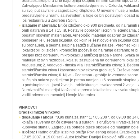
Šesnaest skulptura čine najbrojniju skupinu rimskih carskih kipova iz 1.
Zahvaljajući Ministarstvu kulture predstavljene su u Oxfordu, Vatikans
su svoj put završile u zagrebačkoj Gliptoteci. U novome muzeju restaur
predstavljene u hramu sa svetištem, u koje će biti postavljeni dosad n
još restauriraju u Zagrebu i Splitu.
izlaganje materijala:
Bit će izloženo oko 900 predmeta, od najranijih iz
onih datiranih u 14. i 15. st. Postav je popračen iscrpnim legendama, 
bogatim likovnim materijalom. Arheološki materijal odabran za izlagan
podijeljen je u sedam skupina, od kojih je šest odvojenih skupina obz
su pronađeni, a sedma skupina sadrži slučajne nalaze. Predmeti koji 
lokalitet bili bi izloženi kronološki (počevši od najranije datiranih) te b
presjek kroz određenu mikrolokaciju antičkog grada Narone. Svaka o
materijal iz svih razdoblja, koja su zastupljena na određenom lokalitet
Augusteum; 2. Vodovod - rimska vila i starokrščanska crkva; 3. Bedemi
starokrščanska crkva i kasnosrednjovjekovno groblje; 5. Erešove bare 
starokrščanska crkva; 6. Njive - Podstrana - groblje iz vremena seobe
slučajnih nalaza podijeljena je prema namjeni u 6 osnovnih skupina, 
u podskupine: a - javni život; b - arhitektura; c - svakodnevni život; d - v
Numizmatički materijal izložio bi se prema lokalitetima uz svaku skupi
voditi privremeni ravnatelj Hrvoje Manenica.
VINKOVCI
Gradski muzej Vinkovci
događanje / akcija:
"0,99 kuna za stan"
(17.05.2007. od 09.00 do 14.0
kolača i suvenira bit će ostvarena u suradnji s društvom Hrvatska žen
kupovine stana u Zagrebu za potrebe djece oboljele od malignih boles
izložba:
Hladno oružje iz zbirke oružja Povijesnog odijela Gradskog
17.05.2007. u 19.00 sati). Autor izložbe: Danijel Petković, viši kustos.