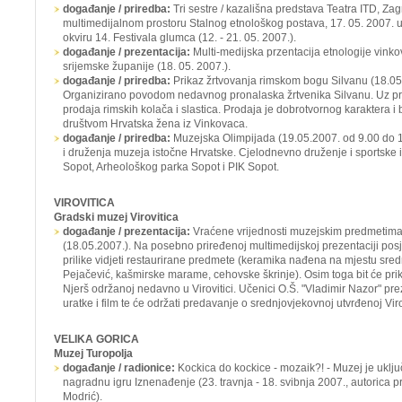
događanje / priredba:
Tri sestre / kazališna predstava Teatra ITD, Za
multimedijalnom prostoru Stalnog etnološkog postava, 17. 05. 2007. u
okviru 14. Festivala glumca (12. - 21. 05. 2007.).
događanje / prezentacija:
Multi-medijska przentacija etnologije vinko
srijemske županije (18. 05. 2007.).
događanje / priredba:
Prikaz žrtvovanja rimskom bogu Silvanu
(18.05
Organizirano povodom nedavnog pronalaska žrtvenika Silvanu. Uz pri
prodaja rimskih kolača i slastica. Prodaja je dobrotvornog karaktera i b
društvom Hrvatska žena iz Vinkovaca.
događanje / priredba:
Muzejska Olimpijada
(19.05.2007. od 9.00 do 1
i druženja muzeja istočne Hrvatske. Cjelodnevno druženje i sportske ig
Sopot, Arheološkog parka Sopot i PIK Sopot.
VIROVITICA
Gradski muzej Virovitica
događanje / prezentacija:
Vraćene vrijednosti muzejskim predmetima /
(18.05.2007.). Na posebno priređenoj multimedijskoj prezentaciji posje
prilike vidjeti restaurirane predmete (keramika nađena na mjestu sre
Pejačević, kašmirske marame, cehovske škrinje). Osim toga bit će prika
Njerš održanoj nedavno u Virovitici. Učenici O.Š. "Vladimir Nazor" pr
uratke i film te će održati predavanje o srednjovjekovnoj utvrđenoj Virov
VELIKA GORICA
Muzej Turopolja
događanje / radionice:
Kockica do kockice - mozaik?! -
Muzej je uklj
nagradnu igru
Iznenađenje
(23. travnja - 18. svibnja 2007., autoric
Modrić).