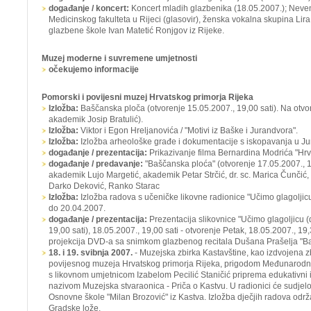
događanje / koncert:
Koncert mladih glazbenika
(18.05.2007.); Neven
Medicinskog fakulteta u Rijeci (glasovir), ženska vokalna skupina
Lira
glazbene škole
Ivan Matetić Ronjgov
iz Rijeke.
Muzej moderne i suvremene umjetnosti
očekujemo informacije
Pomorski i povijesni muzej Hrvatskog primorja Rijeka
Izložba:
Baščanska ploča (otvorenje 15.05.2007., 19,00 sati). Na otvor
akademik Josip Bratulić).
Izložba:
Viktor i Egon Hreljanovića / "Motivi iz Baške i Jurandvora".
Izložba:
Izložba arheološke građe i dokumentacije s iskopavanja u Ju
događanje / prezentacija:
Prikazivanje filma Bernardina Modrića "Hrv
događanje / predavanje:
"Baščanska ploća" (otvorenje 17.05.2007., 17
akademik Lujo Margetić, akademik Petar Strčić, dr. sc. Marica Čunčić, p
Darko Deković, Ranko Starac
Izložba:
Izložba radova s učeničke likovne radionice "Učimo glagoljicu
do 20.04.2007.
događanje / prezentacija:
Prezentacija slikovnice "Učimo glagoljicu 
19,00 sati), 18.05.2007., 19,00 sati - otvorenje Petak, 18.05.2007., 19,3
projekcija DVD-a sa snimkom glazbenog recitala Dušana Prašelja "B
18. i 19. svibnja 2007.
- Muzejska zbirka Kastavštine, kao izdvojena 
povijesnog muzeja Hrvatskog primorja Rijeka, prigodom Međunarodn
s likovnom umjetnicom Izabelom Pecilić Staničić priprema edukativni 
nazivom Muzejska stvaraonica - Priča o Kastvu. U radionici će sudjelo
Osnovne škole "Milan Brozović" iz Kastva. Izložba dječjih radova održa
Gradske lože.