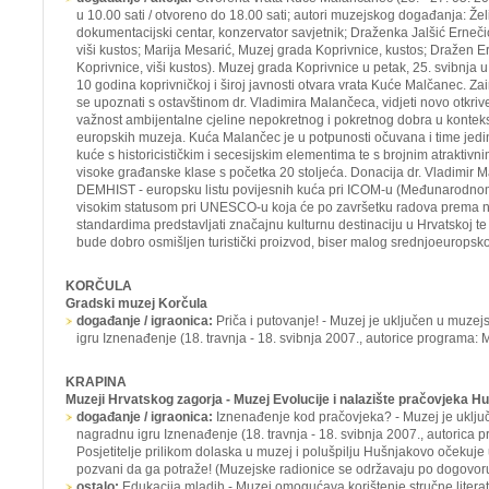
u 10.00 sati / otvoreno do 18.00 sati; autori muzejskog događanja: Žel
dokumentacijski centar, konzervator savjetnik; Draženka Jalšić Erneči
viši kustos; Marija Mesarić, Muzej grada Koprivnice, kustos; Dražen E
Koprivnice, viši kustos). Muzej grada Koprivnice u petak, 25. svibnja u
10 godina koprivničkoj i široj javnosti otvara vrata Kuće Malčanec. Za
se upoznati s ostavštinom dr. Vladimira Malančeca, vidjeti novo otkriven
važnost ambijentalne cjeline nepokretnog i pokretnog dobra u konteks
europskih muzeja. Kuća Malančec je u potpunosti očuvana i time jedi
kuće s historicističkim i secesijskim elementima te s brojnim atraktiv
visoke građanske klase s početka 20 stoljeća. Donacija dr. Vladimir 
DEMHIST - europsku listu povijesnih kuća pri ICOM-u (Međunarodnom
visokim statusom pri UNESCO-u koja će po završetku radova prema n
standardima predstavljati značajnu kulturnu destinaciju u Hrvatskoj te
bude dobro osmišljen turistički proizvod, biser malog srednjoeuropsk
KORČULA
Gradski muzej Korčula
događanje / igraonica:
Priča i putovanje! -
Muzej je uključen u muzej
igru
Iznenađenje
(18. travnja - 18. svibnja 2007., autorice programa: M
KRAPINA
Muzeji Hrvatskog zagorja - Muzej Evolucije i nalazište pračovjeka H
događanje / igraonica:
Iznenađenje kod pračovjeka?
- Muzej je uklj
nagradnu igru
Iznenađenje
(18. travnja - 18. svibnja 2007., autorica 
Posjetitelje prilikom dolaska u muzej i polušpilju Hušnjakovo očekuj
pozvani da ga potraže! (Muzejske radionice se održavaju po dogovoru
ostalo:
Edukacija mladih - Muzej omogućava korištenje stručne litera