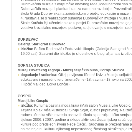
Dubrovačkih muzeja s dvije točke dnevnog reda, Međunarodni dan mu
Dubrovačkih muzeja i planirani rad za naredno razdoblje. Prezentirati
škola Grada Dubrovnika na zajedničkom projetku edukacije u muzeji
4. Nastavlja se s realizacijom suradnje Dubrovačkih muzeja i Muzej
Škole Korčula čiji učenici dolaze u posjet Dubrovačkim muzejima gdje
vodstvo kroz stalne muzejske postave, sudjelovanje u muzejskim rad
ĐURĐEVAC
Galerija Stari grad Đurđevac
izložba:
Božica Radinović / Podravski slikopisi
(Galerija Stari grad / o
19.00 sati). Sastavni dio izložbe je slide show s fotografijama s izložb
GORNJA STUBICA
Muzeji Hrvatskog zagorja - Muzej seljačkih buna, Gornja Stubica
događanje / radionica:
Otkrij povijesnu ličnost! Kviz u Muzeju seljačk
edukativnu i nagradnu igru
Iznenađenje
(18. travnja - 18. svibnja 200
Filipčić Maligec, Lorka Lončar).
GOSPIĆ
Muzej Like Gospić
izložba:
Kulturna baština moga kraja
(Mali salon Muzeja Like Gospič, 1
Tatjana Kolak, viša kustosica i Silvije Šojat, kustos pripravnik). Na izlo
radova učenika viših razreda osnovnih škola s područja Ličko-senjske
tijekom 2006. i 2007. godine u sklopu aktivnosti Županijskog stručnog 
kulture pod predsjedništvom Nede Čačić. Radovima je prezentirana p
na materijalnu kulturu njihovog neposrednog životnog okruženja, a iz