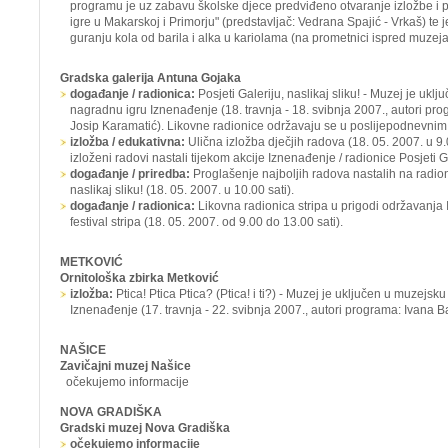
programu je uz zabavu školske djece predviđeno otvaranje izložbe i p
igre u Makarskoj i Primorju" (predstavljač: Vedrana Spajić - Vrkaš) te 
guranju kola od barila i alka u kariolama (na prometnici ispred muzeja 
Gradska galerija Antuna Gojaka
događanje / radionica:
Posjeti Galeriju, naslikaj sliku!
- Muzej je uklj
nagradnu igru
Iznenađenje
(18. travnja - 18. svibnja 2007., autori pro
Josip Karamatić). Likovne radionice održavaju se u poslijepodnevnim
izložba / edukativna:
Ulična izložba dječjih radova
(18. 05. 2007. u 9.0
izloženi radovi nastali tijekom akcije
Iznenađenje
/ radionice
Posjeti G
događanje / priredba:
Proglašenje najboljih radova nastalih na radi
naslikaj sliku!
(18. 05. 2007. u 10.00 sati).
događanje / radionica:
Likovna radionica stripa u prigodi održavanja
festival stripa (18. 05. 2007. od 9.00 do 13.00 sati).
METKOVIĆ
Ornitološka zbirka Metković
izložba:
Ptica! Ptica Ptica? (Ptica! i ti?) -
Muzej je uključen u muzejsku
Iznenađenje
(17. travnja - 22. svibnja 2007., autori programa: Ivana Ba
NAŠICE
Zavičajni muzej Našice
očekujemo informacije
NOVA GRADIŠKA
Gradski muzej Nova Gradiška
očekujemo informacije