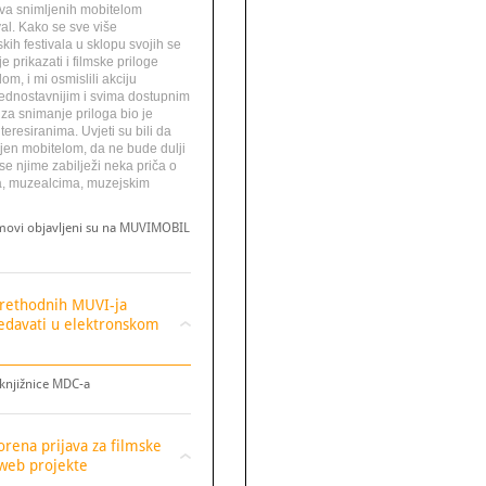
mova snimljenih mobitelom
l. Kako se sve više
kih festivala u sklopu svojih se
 prikazati i filmske priloge
om, i mi osmislili akciju
jednostavnijim i svima dostupnim
za snimanje priloga bio je
eresiranima. Uvjeti su bili da
jen mobitelom, da ne bude dulji
 se njime zabilježi neka priča o
, muzealcima, muzejskim
lmovi objavljeni su na MUVIMOBIL
prethodnih MUVI-ja
edavati u elektronskom
 knjižnice MDC-a
orena prijava za filmske
 web projekte