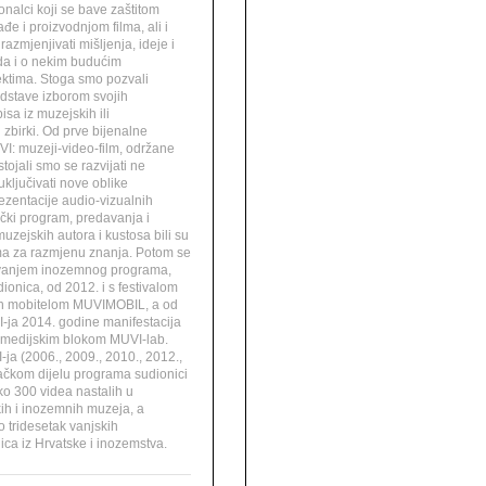
ionalci koji se bave zaštitom
đe i proizvodnjom filma, ali i
 razmjenjivati mišljenja, ideje i
da i o nekim budućim
ektima. Stoga smo pozvali
dstave izborom svojih
isa iz muzejskih ili
zbirki. Od prve bijenalne
VI: muzeji-video-film, održane
tojali smo se razvijati ne
uključivati nove oblike
ezentacije audio-vizualnih
ački program, predavanja i
 muzejskih autora i kustosa bili su
rma za razmjenu znanja. Potom se
ivanjem inozemnog programa,
ionica, od 2012. i s festivalom
ih mobitelom MUVIMOBIL, a od
-ja 2014. godine manifestacija
timedijskim blokom MUVI-lab.
ja (2006., 2009., 2010., 2012.,
vačkom dijelu programa sudionici
oko 300 videa nastalih u
kih i inozemnih muzeja, a
o tridesetak vanjskih
ca iz Hrvatske i inozemstva.