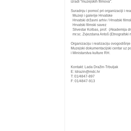
izradi "muzejskih filmova".
Suradnju i pomoć pri organizaciji i real
Muzeji i galerije Hrvatske
Hrvatski državni arhiv / Hrvatski films
Hrvatski filmski savez
Slivestar Kolbas, prof. (Akademija d
mr.sc. Zvjezdana Antoš (Etnografski
Organizaciju i realizaciju ovogodišnje
Muzejski dokumentacijski centar uz po
i Ministarstva kulture RH.
Kontakt: Lada Dražin-Trbuljak
E: ldrazin@mdc.hr
T: 01/4847-897
F: 01/4847-913