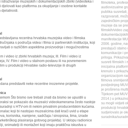
 istraživanje muzejskih i dokumentacijskih zbirki (videoteka i
filmoteka, profes
ti djelovati kao platforma za okupljanje i osobne kontakte
audiovizualne gra
djelatnosti.
publika susretati,
razgovarati, mož
zajedničkim proj
muzeje da se pre
filmskih/video zap
al
dokumentacijskih 
edstavljana recentna hrvatska muzejska video i filmska
manifestacije MU
ručnjaka s područja videa i filma iz partnerskih institucija, koji
2006. godine, nas
pravljati o različitim aspektima proizvodnje i mogućnostima
prestajući stalno 
komunikacije i pr
lm i video iz zbirki hrvatskih muzeja; lll. Film i video iz
priloga. Prikaziv
ja; lV. Film i video u stalnom postavu ili na povremenim
susreti filmskih i
m u produkciji Hrvatske radio-televizije ili drugih
inicijalna platfo
krenulo s prikaz
organizacijom rad
al
filmova snimljen
dana predstaviti neke recentne inozemne projekte.
posljednjeg MUVI
je proširena mul
nica
Tijekom pet MUVI-
s temom
Što bismo sve trebali znati da bismo se upustili u
2014.) u prikazi
 praksi se pokazalo da muzealci videokamerama često nastoje
su mogli vidjeti 
 u suradnji s HTV-om ili nekim privatnim producentskim kućama.
produkciji hrvats
sionalac koji bi nastojao muzealcima dati kraći uvid u etape
sudjelovalo je ok
jeva, korisnika, namjene, sadržaja / sinopsisa, tima, izrade
suradnika/suradni
rketinškog plasiranja gotovog projekta). U sklopu radionice
lji, snimatelji ili montažeri koji imaju praktična iskustva u