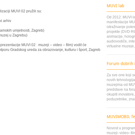
MUVI lab
izaciji MUVI 02 pružili su:
Od 2012. MUVI lab
ki arhiv
manifestacije MUV
istraživanje pokre
ramskih umjetnosti, Zagreb)
projekte (DVD-RO
 muzej u Zagrebu)
animacije, hologr
audiovodiče, inte
 prezentacije MUVI 02 : muzeji – video – film) vodit će
virtualne muzeje, 
tporu Gradskog ureda za obrazovanje, kulturu i šport, Zagreb
Forum dobrih 
Za sve one koji s
novih tehnologija
muzejima od MUVI
predstave na for
okupiti inovatore
poduzetnike, zna
MUVIMOBIL fes
Novost u program
muzeji–video–film