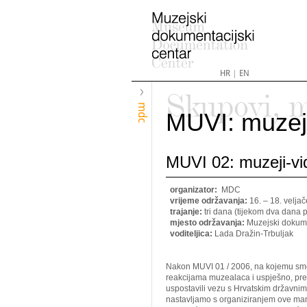
HR
|
EN
Skupovi, m
mdc
MUVI: muzeji
MUVI 02: muzeji-vi
organizator:
MDC
vrijeme održavanja:
16. – 18. velja
trajanje:
tri dana (tijekom dva dana p
mjesto održavanja:
Muzejski dokumen
voditeljica:
Lada Dražin-Trbuljak
Nakon MUVI 01 / 2006, na kojemu smo
reakcijama muzealaca i uspješno, preds
uspostavili vezu s Hrvatskim državnim 
nastavljamo s organiziranjem ove mani