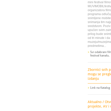
mini festival fil
MUVIMOBILfestiva
organizatora films
programa odlučuje
snimljene mobitel
snimanja tim naj
sredstvom. Poziv 
upućen svim zaint
prilog bude sniml
od tri minute i da
muzeju/muzejima
predmetima...
Svi odabrani fi
festival kanalu.
Zbornici svih 
mogu se pregl
izdanju
Link na Katalog
Aktualno / Otv
projekte, AV i