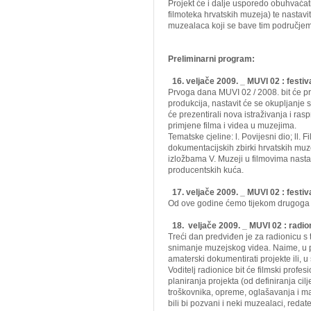
Projekt će i dalje usporedo obuhvaćati
filmoteka hrvatskih muzeja) te nastavi
muzealaca koji se bave tim područjem 
Preliminarni program:
16. veljače 2009. _ MUVI 02 : festiv
Prvoga dana MUVI 02 / 2008. bit će pr
produkcija, nastavit će se okupljanje st
će prezentirali nova istraživanja i ras
primjene filma i videa u muzejima.
Tematske cjeline: l. Povijesni dio; ll. Fi
dokumentacijskih zbirki hrvatskih muze
izložbama V. Muzeji u filmovima nastali
producentskih kuća.
17. veljače 2009. _ MUVI 02 : festiv
Od ove godine ćemo tijekom drugoga 
18. veljače 2009. _ MUVI 02 : radio
Treći dan predviđen je za radionicu 
snimanje muzejskog videa
. Naime, u
amaterski dokumentirati projekte ili,
Voditelj radionice bit će filmski profe
planiranja projekta (od definiranja cil
troškovnika, opreme, oglašavanja i ma
bili bi pozvani i neki muzealaci, redate