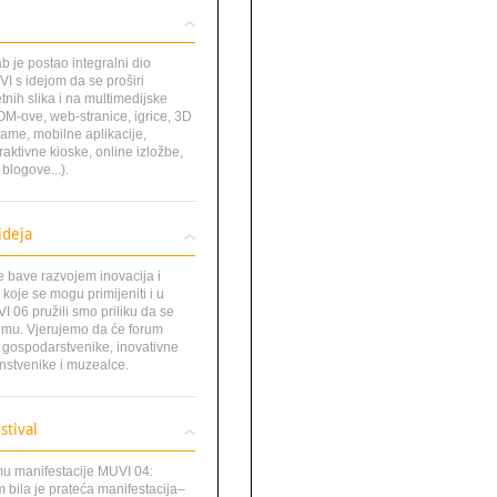
 je postao integralni dio
I s idejom da se proširi
tnih slika i na multimedijske
M-ove, web-stranice, igrice, 3D
ame, mobilne aplikacije,
raktivne kioske, online izložbe,
blogove...).
ideja
e bave razvojem inovacija i
 koje se mogu primijeniti i u
 06 pružili smo priliku da se
umu. Vjerujemo da će forum
, gospodarstvenike, inovativne
nstvenike i muzealce.
tival
u manifestacije MUVI 04:
 bila je prateća manifestacija–