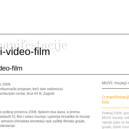
anifestacije
-video-film
deo-film
MUVI: muzeji-
če 2009.
rikazivački program, treći dan radionica)
tacijski centar, Ilica 44 /ll, Zagreb
O manifestacij
film
 potkraj prosinca 2006. tijekom dva dana, a prema
Potkraj 2006. go
tavili 51 film i video muzeja i galerija Hrvatske te muzeji
MUVI: muzeji–vid
arhivom (Hrvatska kinoteka) radi zaštite filmske građe,
mjesto gdje će se 
festacije.
građe, zbirki novi