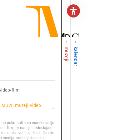
muzeji
kalendar
video-film
i MUVI: muzeji-video-
dine pokrenuli smo manifestaciju
eo–film, jer nam je nedostajalo
muzealci, voditelji zbirki filmske
h medija, voditelji fototeka,