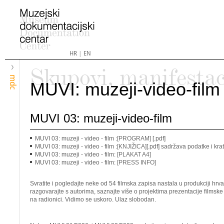
HR
|
EN
Skupovi, manifestac
mdc
MUVI: muzeji-video-film
MUVI 03: muzeji-video-film
MUVI 03: muzeji - video - film :
[PROGRAM]
[.pdf]
MUVI 03: muzeji - video - film :
[KNJIŽICA]
[.pdf] sadržava podatke i kra
MUVI 03: muzeji - video - film:
[PLAKAT A4]
MUVI 03: muzeji - video - film:
[PRESS INFO]
Svratite i pogledajte neke od 54 filmska zapisa nastala u produkciji hrv
razgovarajte s autorima, saznajte više o projektima prezentacije filmske 
na radionici. Vidimo se uskoro. Ulaz slobodan.