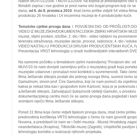
Nakon MUVI 01/2006. i MUVI 02/2009. na kojima je predstavljeno oko st
filmskih zapisa i ove godine je pred nama vrlo bogat program koji će se o
dana,
od 6. do 8. prosinca 2010
. Imat ćemo prilike vidjeti 54 videa-filma
produkciju 26 hrvatska i 14 inozemna muzeja te 4 produkcijske kuće.
Tematske cjeline prvoga dana
: l. POVIJESNI DIO: OD PROŠLOSTI DO
VIDEO IZ MUZEJSKIH/DOKUMENTACIJSKIH ZBIRKI HRVATSKIH MUZEJA: 1
muzeji, stalni postavi, izložbe; 2. dio / film - video rabljeni na povremeni
terenska istraživanja, muzejske akcije, procesi, radionice; 4. dio / edukati
VIDEO NASTALI U PRODUKCIJI DRUGIH PRODUCENTSKIH KUĆA; l
Prezentacija VRGT tehnologije u izradi multimedijskih interaktivnih DVD
Na samome početku u tematskom cjelini naslovljenoj ''Povijesni dio: od 
MUVI 03 će nam donijeti zanimljivu priču o muzejskoj građi koja ponekad 
muzejske ustanove i pronalazi novi kontekst u suvremenosti. Tako ćemo 
filma
Jelšanski slikopis
postali dio jednog novoga filma, susrest ćemo
Gamulinom, sinom prof. Ćire Gamulina, koji će nam pomoći da osjetimo
kakva je nekad bila kao i gospođom Irom Karlović, koja je je pokrenula
a
Jelšanski slikopis
. Zahvaljujući ljubaznosti obitelji Gamulin, u prosto
dokumentacijskog centra moći će se samo prvoga dana pogledati i kam
snimljeni isječci filma Jelšanski slikopis.
Pored 31 filma koje ćemo vidjeti tijekom prvoga dana, imat ćemo priliku 
prednostima korištenja VRTG tehnologije o čemu će nam govoriti gospodi
Novena, a predstavit će nam se i četiri muzeja - Muzeji Hrvatskog zagor
neandertalaca (Krapina), Tiflološki muzej (Zagreb), Umjetnički paviljon (
tehnologiju koristila u realizaciji njihovih projekata.