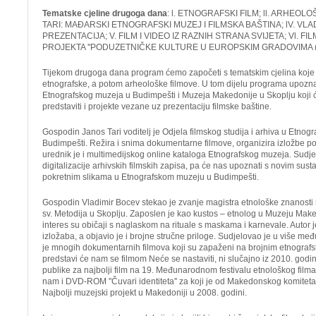
Tematske cjeline drugoga dana
: l. ETNOGRAFSKI FILM; ll. ARHEOLOŠ
TARI: MAĐARSKI ETNOGRAFSKI MUZEJ I FILMSKA BAŠTINA; lV. VLAD
PREZENTACIJA; V. FILM I VIDEO IZ RAZNIH STRANA SVIJETA; Vl. F
PROJEKTA ''PODUZETNIČKE KULTURE U EUROPSKIM GRADOVIMA (200
Tijekom drugoga dana program ćemo započeti s tematskim cjelina koje 
etnografske, a potom arheološke filmove. U tom dijelu programa upozn
Etnografskog muzeja u Budimpešti i Muzeja Makedonije u Skoplju koji 
predstaviti i projekte vezane uz prezentaciju filmske baštine.
Gospodin Janos Tari voditelj je Odjela filmskog studija i arhiva u Etno
Budimpešti. Režira i snima dokumentarne filmove, organizira izložbe pov
urednik je i multimedijskog online kataloga Etnografskog muzeja. Sudjel
digitalizacije arhivskih filmskih zapisa, pa će nas upoznati s novim sus
pokretnim slikama u Etnografskom muzeju u Budimpešti.
Gospodin Vladimir Bocev stekao je zvanje magistra etnološke znanosti na
sv. Metodija u Skoplju. Zaposlen je kao kustos – etnolog u Muzeju Make
interes su običaji s naglaskom na rituale s maskama i karnevale. Autor 
izložaba, a objavio je i brojne stručne priloge. Sudjelovao je u više me
je mnogih dokumentarnih filmova koji su zapaženi na brojnim etnografsk
predstavi će nam se filmom
Neće se nastaviti, ni slučajno
iz 2010. godin
publike za najbolji film na 19. Međunarodnom festivalu etnološkog film
nam i DVD-ROM
''Čuvari identiteta
'' za koji je od Makedonskog komite
Najbolji muzejski projekt u Makedoniji u 2008. godini.