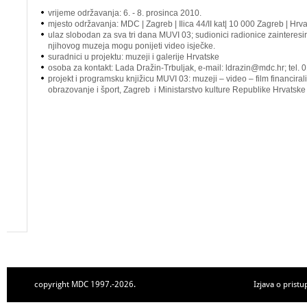
vrijeme održavanja: 6. - 8. prosinca 2010.
mjesto održavanja: MDC | Zagreb | Ilica 44/II kat| 10 000 Zagreb | Hrv
ulaz slobodan za sva tri dana MUVI 03; sudionici radionice zainteresir
njihovog muzeja mogu ponijeti video isječke.
suradnici u projektu: muzeji i galerije Hrvatske
osoba za kontakt: Lada Dražin-Trbuljak, e-mail: ldrazin@mdc.hr; tel.
projekt i programsku knjižicu MUVI 03: muzeji – video – film financirali
obrazovanje i šport, Zagreb i Ministarstvo kulture Republike Hrvatske
copyright MDC 1997.-2026.
Izjava o pristu