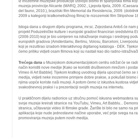
Iz inozemne muzejske produkcije izdvojili bismo tri španjolska filma koj
muzeja provincije Alicante (MARQ, 2002.,
Ljepota tijela,
2009. i
Caesarau
del fauno
, 2010.), brazilski film
Memorial da Resistencia,
2009. (dobitn
2009 u kategoriji kratkometražnog filma) te nizozemski film
Stripshow 1
Istoga dana u drugom dijelu programa, mr.sc. Zvjezdana Antoš će nam p
projekt
Poduzetničke kulture i europski gradovi
financiran sredstvima E
(2008-2010) koji je bio usmjeren na istraživanje maloga i srednjeg po
europskih gradova (Amsterdamu, Berlinu, Volosu, Barceloni, Liverpool
koji je rezultirao izradom Interaktivnog digitanog kataloga - DEK. Tijek
ćemo priliku vidjeti osam filmova koji su nastali kao dio radno-istraživa
Trećega dana
u Muzejskom dokumentacijskom centru održat će se radi
način koristiti nove medije [Kako se koristiti društvenom mrežom i posta
Vimeo ili Art Babble]. Tijekom kratkog uvodnog dijela upoznat ćemo se
medija, vidjeti neke inozemne primjere dobre prakse, a pokušali bismo istr
njima uopće koriste naši muzeji. A potom ćemo iz iskustva kustosa vidjeti
svakodnevnoj praksi i u prezentaciji svojih muzeja na internetu.
U praktičnom dijelu radionice uz stručnu pomoć iskusna webmastera sudi
svoje muzeje kreirati stranice na YouTubu, Vimeu, Art Babblu... Demonst
stranica, učitavanje video ili filmske građe. Žarište bi bilo ne samo na pri
aplikacija koje nude jednostavne načine uporabe, već prije svega na ra
promoviranja muzeja putem novih medija.