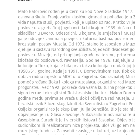
Muzej grada Iloka
Mato Batorović rođen je u Cerniku kod Nove Gradiške 1947. g
osnovnu školu. Franjevačku klasičnu gimnaziju pohađao je u 
vida napušta studij povjesti, koji je upisao uz rad. Kratko vri
poslove u zagrebačkoj Jugobanci da bi krajem 1969. došao u Il
skladištar u Dvorcu Odescalchi, u kojemu je smješten i Muzej
ga je oduvijek zanimala povijest i kuturna baština, povremeno
kroz stalni postav Muzeja. Od 1972. stalno je zaposlen u Muze
djeluje u sastavu Narodnog sveučilišta. Sljedećih dvadeset go
poslove u Muzeju, od prikupljanja građe na terenu, pripreman
izložaba do poslova v.d. ravnatelja. Godine 1976. sudjeluje 
kolonije u Iloku, koja je bila prva takva kolonija u ondašnjoj J
1950./51. godine. Kada je 1991. u Domovinskom ratu Ilok ok
dobiva radno mjesto u MDC-u, u Zagrebu. Kao ravnatelj Muzej
pomoć građana Iloka i kolega muzealaca, organizira rad Muze
progonstvu. Već 1992. pokreće dva važna kulturna projekta: L
signo terrae i okrugli stol Ilok-hrvatskoj kulturi. Nakon Dom
godine među prvima se vraća u Ilok i oživljava rad Muzeja. U
hrvatski jezik Filozofskog fakulteta Sveučilišta u Zagrebu i 
Osijeku organizirao je skup Dani Julija Benešića. Bio je stalni 
objavljivao je i u Glasu Slavonije, Vukovarskim novinama te
časopisima. Suradnik je i vjerskih listova i časopisa. Objavio je
sudionikom ili realizatorom niza projekata, uloživši golem n
muzejskog fundusa. Za osobite zasluge u kulturi, uz brojna dr