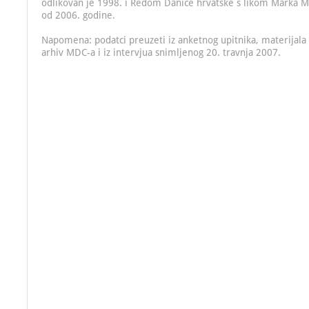
odlikovan je 1998. i Redom Danice hrvatske s likom Marka Ma
od 2006. godine.
Napomena: podatci preuzeti iz anketnog upitnika, materijala
arhiv MDC-a i iz intervjua snimljenog 20. travnja 2007.