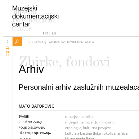
HR
|
EN
PRETRAŽIVANJE ARHIVA ZASLUŽNIH MUZEALACA
mdc
Zbirke, fondovi
Arhiv
Personalni arhiv zaslužnih muzealac
MATO BATOROVIĆ
muzejski tehničar
ZVANJE
muzejski tehničar (u mirovini)
STRUČNO ZVANJE
etnologija, kulturna povijest
POLJE DJELOVANJA
kulturna baština Iloka i okolice, arhiva
UŽE POLJE DJELOVANJA
USTANOVE