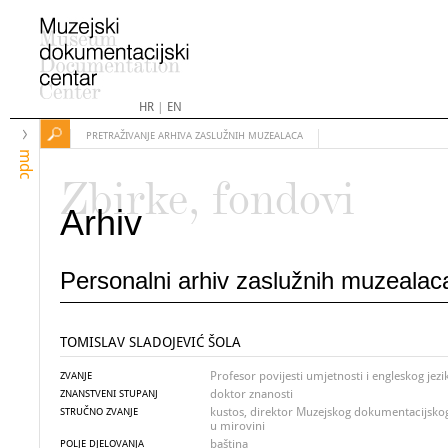
HR
|
EN
PRETRAŽIVANJE ARHIVA ZASLUŽNIH MUZEALACA
mdc
Zbirke, fondovi
Arhiv
Personalni arhiv zaslužnih muzealac
TOMISLAV SLADOJEVIĆ ŠOLA
Profesor povijesti umjetnosti i engleskog jezi
ZVANJE
doktor znanosti
ZNANSTVENI STUPANJ
kustos, direktor Muzejskog dokumentacijskog 
STRUČNO ZVANJE
u mirovini
baština
POLJE DJELOVANJA