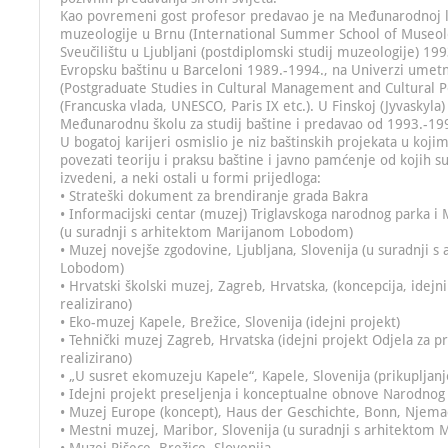
Kao povremeni gost profesor predavao je na Međunarodnoj lj
muzeologije u Brnu (International Summer School of Museol
Sveučilištu u Ljubljani (postdiplomski studij muzeologije) 199
Evropsku baštinu u Barceloni 1989.-1994., na Univerzi umet
(Postgraduate Studies in Cultural Management and Cultural Po
(Francuska vlada, UNESCO, Paris IX etc.). U Finskoj (Jyvaskyla
Međunarodnu školu za studij baštine i predavao od 1993.-19
U bogatoj karijeri osmislio je niz baštinskih projekata u kojim
povezati teoriju i praksu baštine i javno pamćenje od kojih s
izvedeni, a neki ostali u formi prijedloga:
• Strateški dokument za brendiranje grada Bakra
• Informacijski centar (muzej) Triglavskoga narodnog parka i 
(u suradnji s arhitektom Marijanom Lobodom)
• Muzej novejše zgodovine, Ljubljana, Slovenija (u suradnji 
Lobodom)
• Hrvatski školski muzej, Zagreb, Hrvatska, (koncepcija, idejn
realizirano)
• Eko-muzej Kapele, Brežice, Slovenija (idejni projekt)
• Tehnički muzej Zagreb, Hrvatska (idejni projekt Odjela za 
realizirano)
• „U susret ekomuzeju Kapele“, Kapele, Slovenija (prikupljanje
• Idejni projekt preseljenja i konceptualne obnove Narodno
• Muzej Europe (koncept), Haus der Geschichte, Bonn, Njema
• Mestni muzej, Maribor, Slovenija (u suradnji s arhitekto