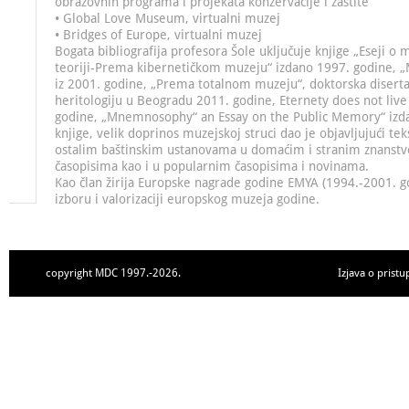
obrazovnih programa i projekata konzervacije i zaštite
• Global Love Museum, virtualni muzej
• Bridges of Europe, virtualni muzej
Bogata bibliografija profesora Šole uključuje knjige „Eseji o 
teoriji-Prema kibernetičkom muzeju“ izdano 1997. godine, 
iz 2001. godine, „Prema totalnom muzeju“, doktorska disertac
heritologiju u Beogradu 2011. godine, Eternety does not liv
godine, „Mnemnosophy“ an Essay on the Public Memory“ izda
knjige, velik doprinos muzejskoj struci dao je objavljujući t
ostalim baštinskim ustanovama u domaćim i stranim znanstv
časopisima kao i u popularnim časopisima i novinama.
Kao član žirija Europske nagrade godine EMYA (1994.-2001. g
izboru i valorizaciji europskog muzeja godine.
copyright MDC 1997.-2026.
Izjava o pristu