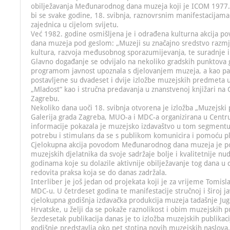
obilježavanja Međunarodnog dana muzeja koji je ICOM 1977.
bi se svake godine, 18. svibnja, raznovrsnim manifestacijam
zajednica u cijelom svijetu.
Već 1982. godine osmišljena je i odrađena kulturna akcija
dana muzeja pod geslom: „Muzeji su značajno sredstvo razmj
kultura, razvoja međusobnog sporazumijevanja, te suradnje
Glavno događanje se odvijalo na nekoliko gradskih punktova
programom javnost upoznala s djelovanjem muzeja, a kao par
postavljene su dvadeset i dvije izložbe muzejskih predmeta u
„Mladost“ kao i stručna predavanja u znanstvenoj knjižari na
Zagrebu.
Nekoliko dana uoči 18. svibnja otvorena je izložba „Muzejski p
Galerija grada Zagreba, MUO-a i MDC-a organizirana u Centru
informacije pokazala je muzejsko izdavaštvo u tom segmentu 
potrebu i stimulans da se s publikom komunicira i pomoću pl
Cjelokupna akcija povodom Međunarodnog dana muzeja je po
muzejskih djelatnika da svoje sadržaje bolje i kvalitetnije nud
godinama koje su dolazile aktivnije obilježavanje tog dana u ci
redovita praksa koja se do danas zadržala.
Interliber je još jedan od projekata koji je za vrijeme Tomis
MDC-u. U četrdeset godina te manifestacije stručnoj i široj ja
cjelokupna godišnja izdavačka produkcija muzeja tadašnje Jug
Hrvatske, u želji da se pokaže raznolikost i obim muzejskih p
šezdesetak publikacija danas je to izložba muzejskih publikaci
godišnje predstavlja oko pet stotina novih muzejskih naslova.