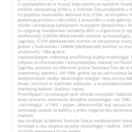
U nastojanjima da se muzeji bolje povežu sa svjetskim muz
središte nacionalnog ICOM-a, a Tomislav Šola predsjednik u 
Uz pojačanu muzeološku aktivnost kroz ICOM, na inicijativu T
poslovnog prostora u Mesničkoj 5 preuređen u malu galeriju 
izložbe i predavanja namijenjeni muzejskim djelatnicima i šir
Za njegovog mandata kao ravnatelja MDC-a organizirao je 
konferencije ICOFOM (Međunarodni komitet za muzeologiju ,
Zagrebu), ICTOP (Međunarodni komitet za obrazovanje muzejs
godine u Dubrovniku i CIMAM (Međunarodni komitet za mu
umjetnosti), 1984 godine.
Uspostavljanjem redovitog sveučilišnog studija muzeologije 
Odsjeka za informacijske i komunikacijske znanosti na Filozo
Zagrebu, profesor Ivo Maroević poziva Tomislava Šolu da se 
znanstvenoj zajednici. Od 1988. godine pa do umirovljenja k
dodiplomskom studiju Muzeologije kolegije: Opću teoriju baš
Muzej i korisnici te Baštinske institucije, a na postdiplomsko
marketing baštine i Baština i razvoj.
Promišljajući i proučavajući veze između muzejskih i baštinsk
svoje primarne znanstvene discipline muzeologije, već 1982
„Heritologija“, a 1989. i pojam „Mnemozofija“ koji opisuju k
zanimanja vezanih za baštinu u jednu mega-struku zasnovanu
znanosti.
Kao stručnjak za baštinu Tomislav Šola je međunarodno cijenj
stručnjak u nizu skupova na polju muzeologije i baštine. Održ
pozivnih predavanja širom svijeta.