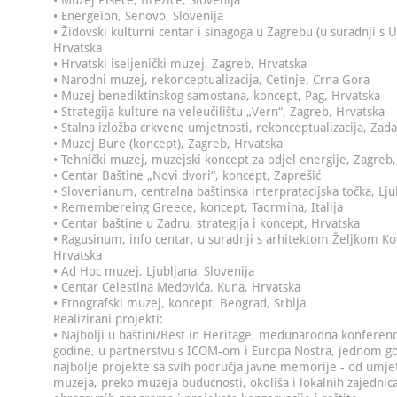
• Muzej Pišece, Brežice, Slovenija
• Energeion, Senovo, Slovenija
• Židovski kulturni centar i sinagoga u Zagrebu (u suradnji s 
Hrvatska
• Hrvatski iseljenički muzej, Zagreb, Hrvatska
• Narodni muzej, rekonceptualizacija, Cetinje, Crna Gora
• Muzej benediktinskog samostana, koncept, Pag, Hrvatska
• Strategija kulture na veleučilištu „Vern“, Zagreb, Hrvatska
• Stalna izložba crkvene umjetnosti, rekonceptualizacija, Zad
• Muzej Bure (koncept), Zagreb, Hrvatska
• Tehnički muzej, muzejski koncept za odjel energije, Zagreb
• Centar Baštine „Novi dvori“, koncept, Zaprešić
• Slovenianum, centralna baštinska interpratacijska točka, Lju
• Remembereing Greece, koncept, Taormina, Italija
• Centar baštine u Zadru, strategija i koncept, Hrvatska
• Ragusinum, info centar, u suradnji s arhitektom Željkom K
Hrvatska
• Ad Hoc muzej, Ljubljana, Slovenija
• Centar Celestina Medovića, Kuna, Hrvatska
• Etnografski muzej, koncept, Beograd, Srbija
Realizirani projekti:
• Najbolji u baštini/Best in Heritage, međunarodna konferenc
godine, u partnerstvu s ICOM-om i Europa Nostra, jednom go
najbolje projekte sa svih područja javne memorije - od umjet
muzeja, preko muzeja budućnosti, okoliša i lokalnih zajednic