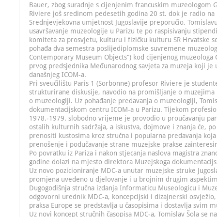
Bauer, zbog suradnje s cijenjenim francuskim muzeologom
Riviere još sredinom pedesetih godina 20 st. dok je radio na 
Srednjevjekovna umjetnost Jugoslavije preporučio, Tomislavu
usavršavanje muzeologije u Parizu te po raspisivanju stipend
komiteta za prosvjetu, kulturu i fizičku kulturu SR Hrvatske se
pohađa dva semestra poslijediplomske suvremene muzeologij
Contemporary Museum Objects“) kod cijenjenog muzeologa G
prvog predsjednika Međunarodnog savjeta za muzeja koji je 
današnjeg ICOM-a.
Pri sveučilištu Paris 1 (Sorbonne) profesor Riviere je studente 
strukturirane diskusije, navodio na promišljanje o muzejima 
o muzeologiji. Uz pohađanje predavanja o muzeologiji, Tomisl
dokumentacijskom centru ICOM-a u Parizu. Tijekom profesio
1978.-1979. slobodno vrijeme je provodio u proučavanju par
ostalih kulturnih sadržaja, a iskustva, dojmove i znanja će, p
prenositi kustosima kroz stručna i popularna predavanja koj
prenošenje i podučavanje strane muzejske prakse zainteresi
Po povratku iz Pariza i nakon stjecanja naslova magistra znan
godine dolazi na mjesto direktora Muzejskoga dokumentacijs
Uz novo pozicioniranje MDC-a unutar muzejske struke Jugoslav
promjena uvedeno u djelovanje i u brojnim drugim aspektim
Dugogodišnja stručna izdanja Informaticu Museologicu i Muzeo
odgovorni urednik MDC-a, koncepcijski i dizajnerski osvježio,
praksa Europe se predstavlja u časopisima i dostavlja svim mu
Uz novi koncept stručnih časopisa MDC-a, Tomislav Šola se na