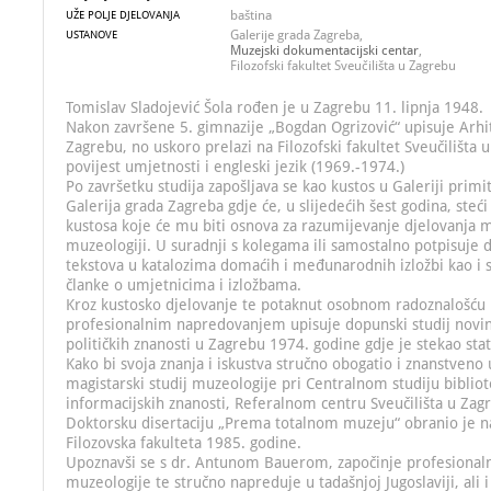
baština
UŽE POLJE DJELOVANJA
Galerije grada Zagreba,
USTANOVE
Muzejski dokumentacijski centar
,
Filozofski fakultet Sveučilišta u Zagrebu
Tomislav Sladojević Šola rođen je u Zagrebu 11. lipnja 1948.
Nakon završene 5. gimnazije „Bogdan Ogrizović“ upisuje Arhit
Zagrebu, no uskoro prelazi na Filozofski fakultet Sveučilišta 
povijest umjetnosti i engleski jezik (1969.-1974.)
Po završetku studija zapošljava se kao kustos u Galeriji prim
Galerija grada Zagreba gdje će, u slijedećih šest godina, steć
kustosa koje će mu biti osnova za razumijevanje djelovanja m
muzeologiji. U suradnji s kolegama ili samostalno potpisuje 
tekstova u katalozima domaćih i međunarodnih izložbi kao i 
članke o umjetnicima i izložbama.
Kroz kustosko djelovanje te potaknut osobnom radoznalošću 
profesionalnim napredovanjem upisuje dopunski studij novin
političkih znanosti u Zagrebu 1974. godine gdje je stekao sta
Kako bi svoja znanja i iskustva stručno obogatio i znanstveno 
magistarski studij muzeologije pri Centralnom studiju bibliot
informacijskih znanosti, Referalnom centru Sveučilišta u Zag
Doktorsku disertaciju „Prema totalnom muzeju“ obranio je na 
Filozovska fakulteta 1985. godine.
Upoznavši se s dr. Antunom Bauerom, započinje profesional
muzeologije te stručno napreduje u tadašnjoj Jugoslaviji, ali 