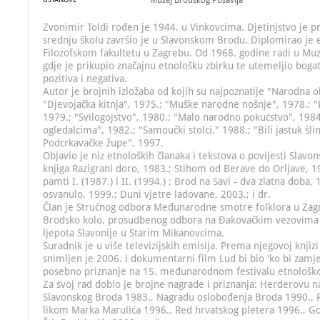
Muzej Brodskog Posavlja
Zvonimir Toldi rođen je 1944. u Vinkovcima. Djetinjstvo je p
srednju školu završio je u Slavonskom Brodu. Diplomirao je e
Filozofskom fakultetu u Zagrebu. Od 1968. godine radi u Mu
gdje je prikupio značajnu etnološku zbirku te utemeljio boga
pozitiva i negativa.
Autor je brojnih izložaba od kojih su najpoznatije "Narodna o
"Djevojačka kitnja", 1975.; "Muške narodne nošnje", 1978.; "D
1979.; "Svilogojstvo", 1980.; "Malo narodno pokućstvo", 1984
ogledalcima", 1982.; "Samoučki stolci," 1988.; "Bili jastuk šli
Podcrkavačke župe", 1997.
Objavio je niz etnoloških članaka i tekstova o povijesti Slavo
knjiga Razigrani doro, 1983.; Stihom od Berave do Orljave, 1
pamti I. (1987.) i II. (1994.) ; Brod na Savi - dva zlatna doba,
osvanulo, 1999.; Duni vjetre ladovane, 2003.; i dr.
Član je Stručnog odbora Međunarodne smotre folklora u Zag
Brodsko kolo, prosudbenog odbora na Đakovačkim vezovima 
ljepota Slavonije u Starim Mikanovcima.
Suradnik je u više televizijskih emisija. Prema njegovoj knjiz
snimljen je 2006. i dokumentarni film Lud bi bio 'ko bi zamje
posebno priznanje na 15. međunarodnom festivalu etnološko
Za svoj rad dobio je brojne nagrade i priznanja: Herderovu 
Slavonskog Broda 1983., Nagradu oslobođenja Broda 1990., 
likom Marka Marulića 1996., Red hrvatskog pletera 1996., Go