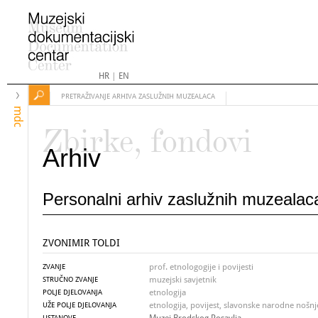
HR
|
EN
PRETRAŽIVANJE ARHIVA ZASLUŽNIH MUZEALACA
mdc
Zbirke, fondovi
Arhiv
Personalni arhiv zaslužnih muzealac
ZVONIMIR TOLDI
prof. etnologogije i povijesti
ZVANJE
muzejski savjetnik
STRUČNO ZVANJE
etnologija
POLJE DJELOVANJA
etnologija, povijest, slavonske narodne nošn
UŽE POLJE DJELOVANJA
USTANOVE