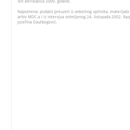
Štit Berislavića 2000. godine.
Napomena: podatci preuzeti iz anketnog upitnika, materijala
arhiv MDC-a i iz intervjua snimljenog 24. listopada 2002. Raz
Jozefina Dautbegović.