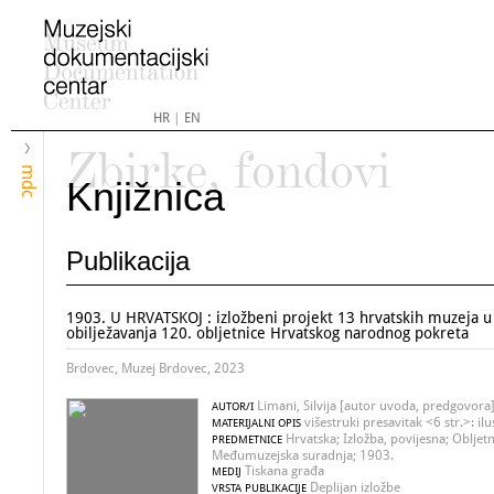
HR
|
EN
Zbirke, fondovi
mdc
Knjižnica
Publikacija
1903. U HRVATSKOJ : izložbeni projekt 13 hrvatskih muzeja 
obilježavanja 120. obljetnice Hrvatskog narodnog pokreta
Brdovec, Muzej Brdovec, 2023
Limani, Silvija [autor uvoda, predgovora
AUTOR/I
višestruki presavitak <6 str.>: ilu
MATERIJALNI OPIS
Hrvatska; Izložba, povijesna; Obljetn
PREDMETNICE
Međumuzejska suradnja; 1903.
Tiskana građa
MEDIJ
Deplijan izložbe
VRSTA PUBLIKACIJE