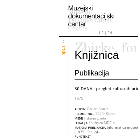
HR
|
EN
Zbirke, fo
mdc
Knjižnica
Publikacija
30 DANA : pregled kulturnih pri
1975
Bauer, Antun
AUTOR/I
1975; Rijeka
PREDMETNICE
Tiskana građa
MEDIJ
Knjižnica MDC-a
LOKACIJA
Informatica museol
MATIČNA PUBLIKACIJA
(1975). Str. 24 -
PUNI TEKST