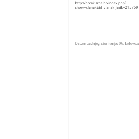
http://hrcak.srce.hr/index.php?
show=clanak&id_clanak_jezik=215769
Datum zadnjeg ažuriranja: 06. kolovoz