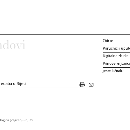
Zbirke
ndovi
Priručnici i uput
Digitalne zbirk
Prinove knjižni
Jeste li čitali?
redaba u Rijeci
ogica (Zagreb).- 6, 29