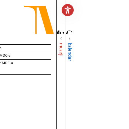
muzeji
kalendar
e
e MDC-a
ce MDC-a