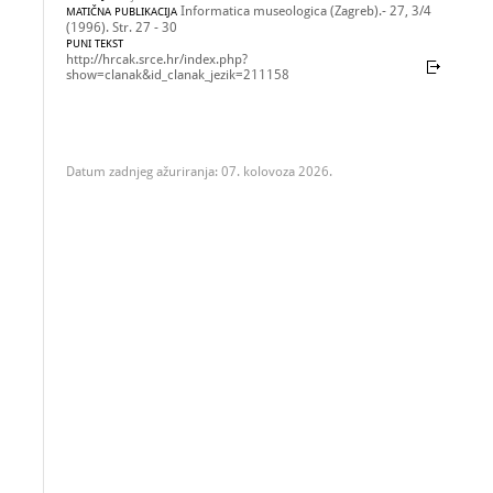
Informatica museologica (Zagreb).- 27, 3/4
MATIČNA PUBLIKACIJA
(1996). Str. 27 - 30
PUNI TEKST
http://hrcak.srce.hr/index.php?
show=clanak&id_clanak_jezik=211158
Datum zadnjeg ažuriranja: 07. kolovoza 2026.