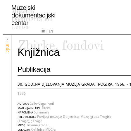
HR
|
EN
Zbirke, fondovi
mdc
Knjižnica
Publikacija
30. GODINA DJELOVANJA MUZEJA GRADA TROGIRA, 1966. - 
1996
Celio-Cega, Fani
AUTOR/I
Ilustr.
MATERIJALNI OPIS
Summary
NAPOMENA
Povijest muzeja; Obljetnica; Muzej grada Trogira
PREDMETNICE
(Trogir), ; Trogir
Tiskana građa
MEDIJ
Knjižnica MDC-a
LOKACIJA