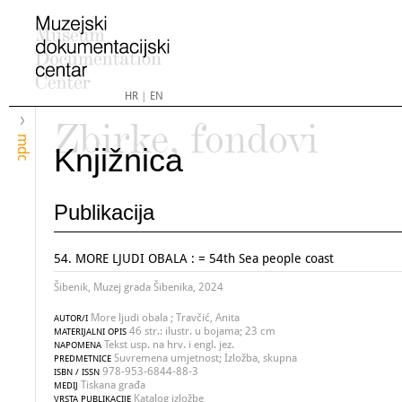
HR
|
EN
Zbirke, fondovi
mdc
Knjižnica
Publikacija
54. MORE LJUDI OBALA :
= 54th Sea people coast
Šibenik, Muzej grada Šibenika, 2024
More ljudi obala ; Travčić, Anita
AUTOR/I
46 str.: ilustr. u bojama; 23 cm
MATERIJALNI OPIS
Tekst usp. na hrv. i engl. jez.
NAPOMENA
Suvremena umjetnost; Izložba, skupna
PREDMETNICE
978-953-6844-88-3
ISBN / ISSN
Tiskana građa
MEDIJ
Katalog izložbe
VRSTA PUBLIKACIJE