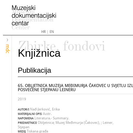
HR
|
EN
Zbirke, fondovi
mdc
Knjižnica
Publikacija
65. OBLJETNICA MUZEJA MEĐIMURJA ČAKOVEC U SVJETLU IZ
POSVEĆENE STJEPANU LEINERU
2019
Nađ-Jerković, Erika
AUTOR/I
ilustr.
MATERIJALNI OPIS
Literatura.- Summary.
NAPOMENA
Obljetnica; Muzej Međimurja (Čakovec), ; Leiner,
PREDMETNICE
Stjepan
Tiskana građa
MEDIJ