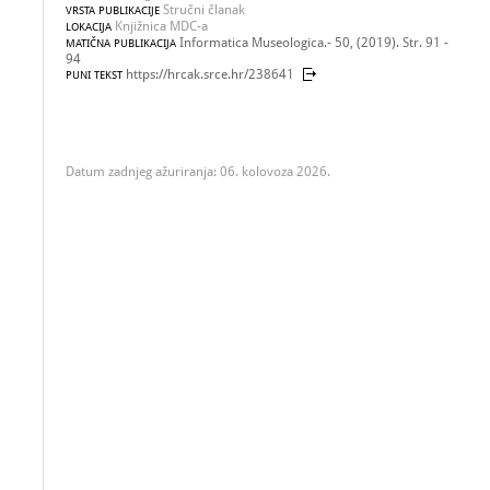
Stručni članak
VRSTA PUBLIKACIJE
Knjižnica MDC-a
LOKACIJA
Informatica Museologica.- 50, (2019). Str. 91 -
MATIČNA PUBLIKACIJA
94
https://hrcak.srce.hr/238641
PUNI TEKST
Datum zadnjeg ažuriranja: 06. kolovoza 2026.