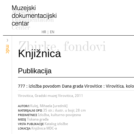
HR
|
EN
Zbirke, fondovi
mdc
Knjižnica
Publikacija
777 : izložba povodom Dana grada Virovitice : Virovitica, kol
Virovitica, Gradski muzej Virovitica, 2011
Kulej, Mihaela [urednik]
AUTOR/I
35 str.: ilustr. u boji; 28 cm
MATERIJALNI OPIS
Izložba, kulturno-povijesna
PREDMETNICE
Tiskana građa
MEDIJ
Katalog izložbe
VRSTA PUBLIKACIJE
Knjižnica MDC-a
LOKACIJA