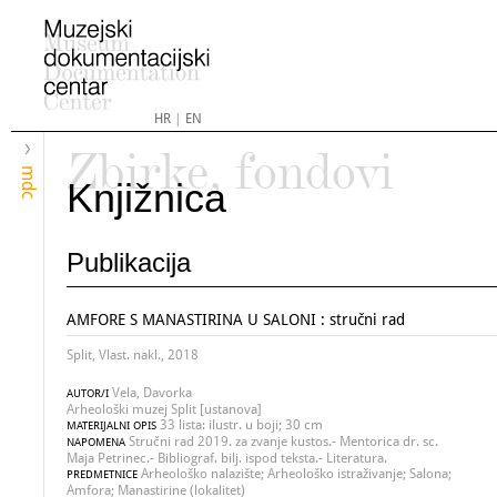
HR
|
EN
Zbirke, fondovi
mdc
Knjižnica
Publikacija
AMFORE S MANASTIRINA U SALONI : stručni rad
Split, Vlast. nakl., 2018
Vela, Davorka
AUTOR/I
Arheološki muzej Split [ustanova]
33 lista: ilustr. u boji; 30 cm
MATERIJALNI OPIS
Stručni rad 2019. za zvanje kustos.- Mentorica dr. sc.
NAPOMENA
Maja Petrinec.- Bibliograf. bilj. ispod teksta.- Literatura.
Arheološko nalazište; Arheološko istraživanje; Salona;
PREDMETNICE
Amfora; Manastirine (lokalitet)