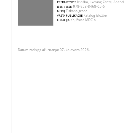
Izložba, likovna; Zanze, Anabel
PREDMETNICE
978-953-8468-05-6
ISBN / ISSN
Tiskana građa
MEDIJ
Katalog izložbe
VRSTA PUBLIKACIJE
Knjižnica MDC-a
LOKACIJA
Datum zadnjeg ažuriranja: 07. kolovoza 2026.