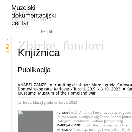
HR
|
EN
Zbirke, fondovi
mdc
Knjižnica
Publikacija
ANABEL ZANZE : Aeromiting air show : Muzeji grada Karlovca
Domovinskog rata, Karlovac - Turanj, 29.5. - 8.10. 2023. = Kar
Museums, Museum of the Homeland War
Karlovac, Muzeji grada Karlovca, 2023
Škrtić, Antonija [autor uvoda, predgovora
AUTOR/I
[autor uvoda, predgovora]; Zanze, Anabel [autor
[fotograf]; McMaster, Graham [prevoditelj]
63 str.: ilustr. u bojama; 21 cm
MATERIJALNI OPIS
Tekst usp. na engl. i hrv. jeziku.-Bilješ
NAPOMENA