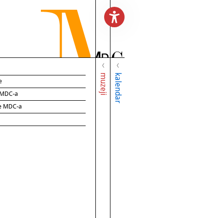
muzeji
kalendar
e
e MDC-a
ce MDC-a