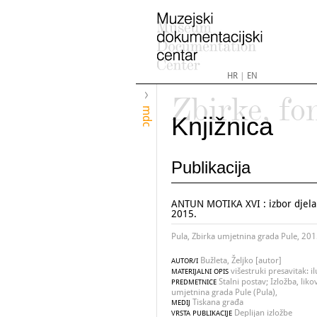
HR
|
EN
Zbirke, fo
mdc
Knjižnica
Publikacija
ANTUN MOTIKA XVI : izbor djela 
2015.
Pula, Zbirka umjetnina grada Pule, 20
Bužleta, Željko [autor]
AUTOR/I
višestruki presavitak: il
MATERIJALNI OPIS
Stalni postav; Izložba, lik
PREDMETNICE
umjetnina grada Pule (Pula),
Tiskana građa
MEDIJ
Deplijan izložbe
VRSTA PUBLIKACIJE