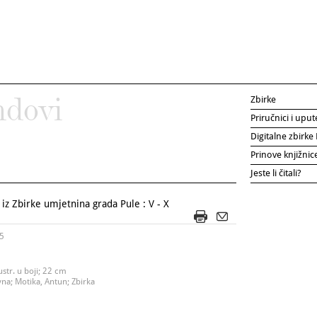
Zbirke
ndovi
Priručnici i uput
Digitalne zbirk
Prinove knjižni
Jeste li čitali?
iz Zbirke umjetnina grada Pule : V - X
15
ustr. u boji; 22 cm
ovna; Motika, Antun; Zbirka