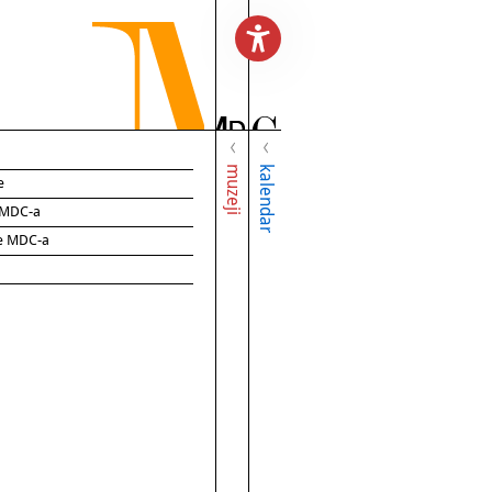
muzeji
kalendar
e
e MDC-a
ce MDC-a