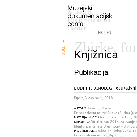
HR
|
EN
Zbirke, fo
mdc
Knjižnica
Publikacija
BUDI I TI DINOLOG : edukativni 
Rijeka, Vlast. nakl., 2018
Blažević, Marta
AUTOR/I
Prirodoslovni muzej Rijeka (Rijeka) [us
46 str.: ilustr. u boji; 
MATERIJALNI OPIS
Stručni rad 2018. za zvanje 
NAPOMENA
Mentorica Renata Brezinščak.- Bibliogra
Izložba, prirodoslovna; E
PREDMETNICE
Prirodoslovni muzej (Rijeka), ; Budi i t