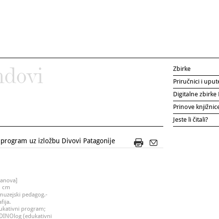
Zbirke
ndovi
Priručnici i uput
Digitalne zbirk
Prinove knjižni
Jeste li čitali?
program uz izložbu Divovi Patagonije
tanova]
30 cm
muzejski pedagog.-
fija.
dukativni program;
i DINOlog (edukativni