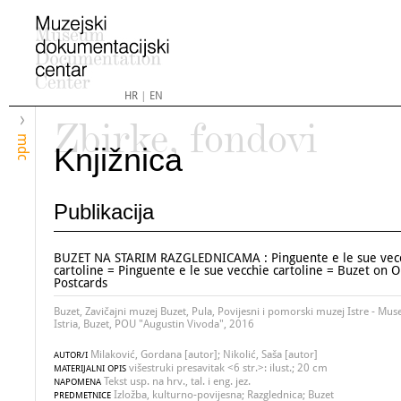
HR
|
EN
Zbirke, fondovi
mdc
Knjižnica
Publikacija
BUZET NA STARIM RAZGLEDNICAMA : Pinguente e le sue vec
cartoline = Pinguente e le sue vecchie cartoline = Buzet on O
Postcards
Buzet, Zavičajni muzej Buzet, Pula, Povijesni i pomorski muzej Istre - Muse
Istria, Buzet, POU "Augustin Vivoda", 2016
Milaković, Gordana [autor]; Nikolić, Saša [autor]
AUTOR/I
višestruki presavitak <6 str.>: ilust.; 20 cm
MATERIJALNI OPIS
Tekst usp. na hrv., tal. i eng. jez.
NAPOMENA
Izložba, kulturno-povijesna; Razglednica; Buzet
PREDMETNICE