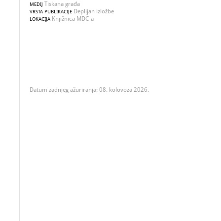
Tiskana građa
MEDIJ
Deplijan izložbe
VRSTA PUBLIKACIJE
Knjižnica MDC-a
LOKACIJA
Datum zadnjeg ažuriranja: 08. kolovoza 2026.