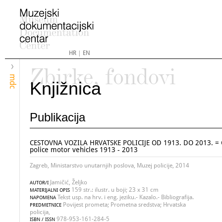
HR
|
EN
Zbirke, fondovi
mdc
Knjižnica
Publikacija
CESTOVNA VOZILA HRVATSKE POLICIJE OD 1913. DO 2013. = 
police motor vehicles 1913 - 2013
Zagreb, Ministarstvo unutarnjih poslova, Muzej policije, 2014
Jamičić, Željko
AUTOR/I
159 str.: ilustr. u boji; 23 x 31 cm
MATERIJALNI OPIS
Tekst usp. na hrv. i eng. jeziku.- Kazalo.- Bibliografija.
NAPOMENA
Povijest prometa; Prometna sredstva; Hrvatska
PREDMETNICE
policija,
978-953-161-284-5
ISBN / ISSN