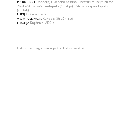
Donacija; Glazbena baština; Hrvatski muzej turizma.
PREDMETNICE
Zbirka Strozzi-Papandopulo (Opatija), ; Strozzi-Papandopulo
(obitelj),
Tiskana građa
MEDIJ
Rukopis, Stručni rad
VRSTA PUBLIKACIJE
Knjižnica MDC-a
LOKACIJA
Datum zadnjeg ažuriranja: 07. kolovoza 2026.