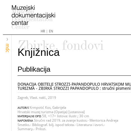
HR
|
EN
Zbirke, fondovi
mdc
Knjižnica
Publikacija
DONACIJA OBITELJI STROZZI-PAPANDOPULO HRVATSKOM MU
TURIZMA - ZBIRKA STROZZI PAPANDOPULO : stručni pismeni
Zagreb, Vlast. nakl., 2019
Krmpotić Kos, Gabrijela
AUTOR/I
Hrvatski muzej turizma (Opatija) [ustanova]
58, <17> listova: ilustr.; 30 cm
MATERIJALNI OPIS
Stručni rad 2019. za zvanje kustos.- Mentorica Andreja
NAPOMENA
Smetko.- Bibliograf. bilj. ispod teksta.- Literatura i izvori.-
Summary.- Prilozi.