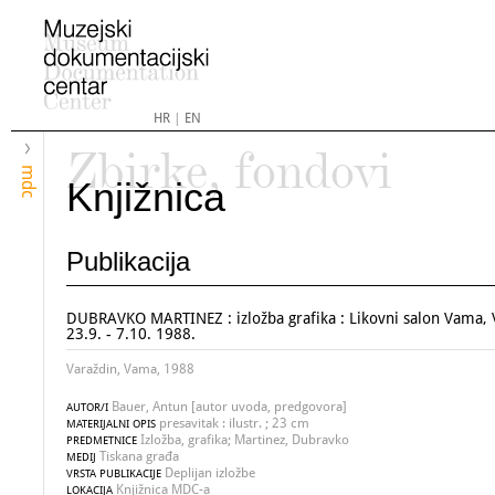
HR
|
EN
Zbirke, fondovi
mdc
Knjižnica
Publikacija
DUBRAVKO MARTINEZ : izložba grafika : Likovni salon Vama, 
23.9. - 7.10. 1988.
Varaždin, Vama, 1988
Bauer, Antun [autor uvoda, predgovora]
AUTOR/I
presavitak : ilustr. ; 23 cm
MATERIJALNI OPIS
Izložba, grafika; Martinez, Dubravko
PREDMETNICE
Tiskana građa
MEDIJ
Deplijan izložbe
VRSTA PUBLIKACIJE
Knjižnica MDC-a
LOKACIJA