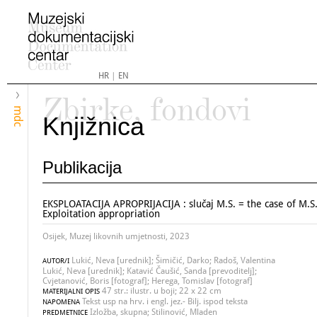
HR
|
EN
Zbirke, fondovi
mdc
Knjižnica
Publikacija
EKSPLOATACIJA APROPRIJACIJA : slučaj M.S. = the case of M.S
Exploitation appropriation
Osijek, Muzej likovnih umjetnosti, 2023
Lukić, Neva [urednik]; Šimičić, Darko; Radoš, Valentina
AUTOR/I
Lukić, Neva [urednik]; Katavić Čaušić, Sanda [prevoditelj];
Cvjetanović, Boris [fotograf]; Herega, Tomislav [fotograf]
47 str.: ilustr. u boji; 22 x 22 cm
MATERIJALNI OPIS
Tekst usp na hrv. i engl. jez.- Bilj. ispod teksta
NAPOMENA
Izložba, skupna; Stilinović, Mladen
PREDMETNICE