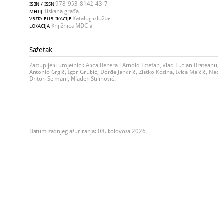
978-953-8142-43-7
ISBN / ISSN
Tiskana građa
MEDIJ
Katalog izložbe
VRSTA PUBLIKACIJE
Knjižnica MDC-a
LOKACIJA
Sažetak
Zastupljeni umjetnici: Anca Benera i Arnold Estefan, Vlad Lucian Brateanu, 
Antonio Grgić, Igor Grubić, Đorđe Jandrić, Zlatko Kozina, Ivica Malčić, Na
Driton Selmani, Mladen Stilinović.
Datum zadnjeg ažuriranja: 08. kolovoza 2026.