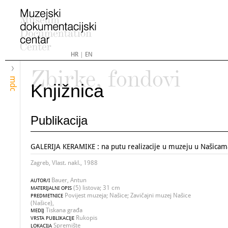
HR
|
EN
Zbirke, fondovi
mdc
Knjižnica
Publikacija
GALERIJA KERAMIKE : na putu realizacije u muzeju u Našicam
Zagreb, Vlast. nakl., 1988
Bauer, Antun
AUTOR/I
(5) listova; 31 cm
MATERIJALNI OPIS
Povijest muzeja; Našice; Zavičajni muzej Našice
PREDMETNICE
(Našice),
Tiskana građa
MEDIJ
Rukopis
VRSTA PUBLIKACIJE
Spremište
LOKACIJA