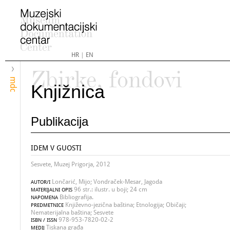
HR
|
EN
Zbirke, fondovi
mdc
Knjižnica
Publikacija
IDEM V GUOSTI
Sesvete, Muzej Prigorja, 2012
Lončarić, Mijo; Vondraček-Mesar, Jagoda
AUTOR/I
96 str.: ilustr. u boji; 24 cm
MATERIJALNI OPIS
Bibliografija.
NAPOMENA
Književno-jezična baština; Etnologija; Običaji;
PREDMETNICE
Nematerijalna baština; Sesvete
978-953-7820-02-2
ISBN / ISSN
Tiskana građa
MEDIJ