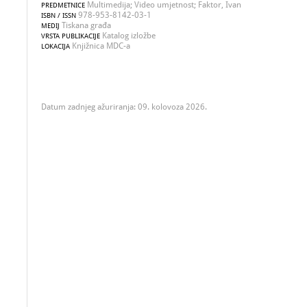
Multimedija; Video umjetnost; Faktor, Ivan
PREDMETNICE
978-953-8142-03-1
ISBN / ISSN
Tiskana građa
MEDIJ
Katalog izložbe
VRSTA PUBLIKACIJE
Knjižnica MDC-a
LOKACIJA
Datum zadnjeg ažuriranja: 09. kolovoza 2026.