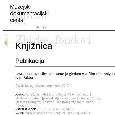
HR
|
EN
Zbirke, fondovi
mdc
Knjižnica
Publikacija
IVAN FAKTOR : Film koji samo ja gledam = A film that only I 
Ivan Faktor
Osijek, Muzej likovnih umjetnosti, 2017
Kovač, Leonida [autor]; Radoš, Valentina [autor];
AUTOR/I
McMaster, Graham [prevoditelj]; Faktor, Ivan [fotograf]; Kusik,
Vlastimir [fotograf]; Posavec, Ivan [fotograf]; Topić, Marin
[fotograf]
109 str.: ilust. u boji; 24 cm
MATERIJALNI OPIS
Tekst usp. na hrv. i eng. jez.- Bibl. bilj. uz tekst.
NAPOMENA