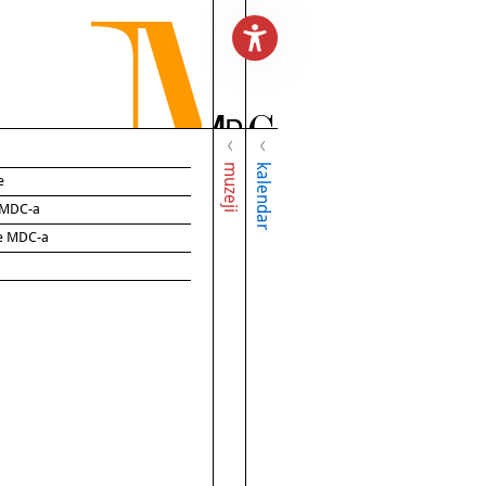
muzeji
kalendar
e
e MDC-a
ce MDC-a