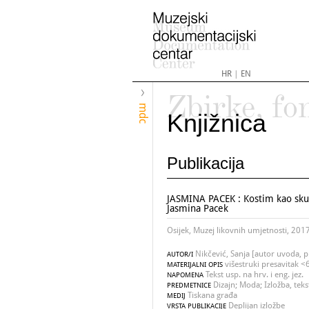
HR
|
EN
Zbirke, fo
mdc
Knjižnica
Publikacija
JASMINA PACEK : Kostim kao sku
Jasmina Pacek
Osijek, Muzej likovnih umjetnosti, 201
Nikčević, Sanja [autor uvoda, 
AUTOR/I
višestruki presavitak <6 
MATERIJALNI OPIS
Tekst usp. na hrv. i eng. jez.
NAPOMENA
Dizajn; Moda; Izložba, teks
PREDMETNICE
Tiskana građa
MEDIJ
Deplijan izložbe
VRSTA PUBLIKACIJE