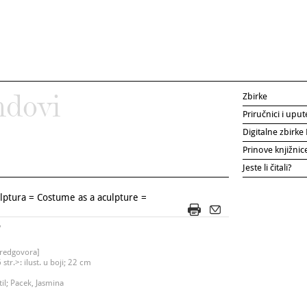
Zbirke
ndovi
Priručnici i uput
Digitalne zbirk
Prinove knjižni
Jeste li čitali?
lptura = Costume as a aculpture =
7
predgovora]
str.>: ilust. u boji; 22 cm
til; Pacek, Jasmina