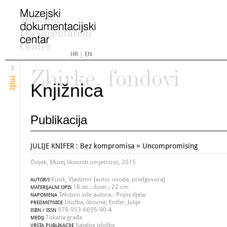
HR
|
EN
Zbirke, fondovi
mdc
Knjižnica
Publikacija
JULIJE KNIFER : Bez kompromisa = Uncompromising
Osijek, Muzej likovnih umjetnosti, 2015
Kusik, Vlastimir [autor uvoda, predgovora]
AUTOR/I
18 str.: ilustr.; 22 cm
MATERIJALNI OPIS
Tekstovi više autora.- Popis djela.
NAPOMENA
Izložba, likovna; Knifer, Julije
PREDMETNICE
978-953-6695-90-4
ISBN / ISSN
Tiskana građa
MEDIJ
Katalog izložbe
VRSTA PUBLIKACIJE