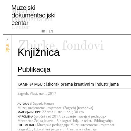
HR
|
EN
Zbirke, fondovi
mdc
Knjižnica
Publikacija
KAMP @ MSU : iskorak prema kreativnim industrijama
Zagreb, Vlast. nakl., 2017
El Sayed, Hanan
AUTOR/I
Muzej suvremene umjetnosti (Zagreb) [ustanova]
22 str.: ilustr. u boji; 30 cm
MATERIJALNI OPIS
Stručni rad 2017. za zvanje muzejski pedagog.-
NAPOMENA
Mentorica Željka Jelavić.- Bibliograf. bilj. uz tekst.- Bibliografija
Muzejska pedagogija; Muzej suvremene umjetnosti
PREDMETNICE
(Zagreb), ; Edukativni program; Kreativna industrija