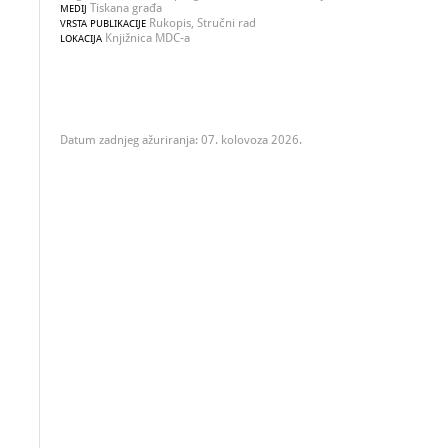
Tiskana građa
MEDIJ
Rukopis, Stručni rad
VRSTA PUBLIKACIJE
Knjižnica MDC-a
LOKACIJA
Datum zadnjeg ažuriranja: 07. kolovoza 2026.