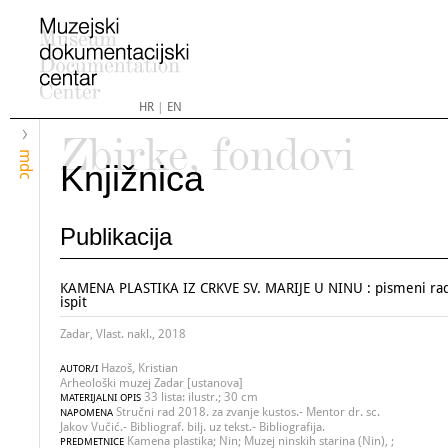
HR
|
EN
Zbirke, fondovi
mdc
Knjižnica
Publikacija
KAMENA PLASTIKA IZ CRKVE SV. MARIJE U NINU : pismeni rad 
ispit
Zadar, Vlast. nakl., 2018
Hazoš, Kristian
AUTOR/I
Arheološki muzej Zadar [ustanova]
33 lista: ilustr.; 30 cm
MATERIJALNI OPIS
Stručni rad 2018. za zvanje kustos.- Mentor dr. sc.
NAPOMENA
Jakov Vučić.- Bibliograf. bilj. uz tekst.- Bibliografija.
Kamena plastika; Nin; Muzej ninskih starina (Nin), ;
PREDMETNICE