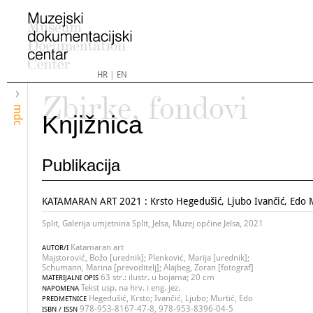
HR
|
EN
Zbirke, fondovi
mdc
Knjižnica
Publikacija
KATAMARAN ART 2021 : Krsto Hegedušić, Ljubo Ivančić, Edo 
Split, Galerija umjetnina Split, Jelsa, Muzej općine Jelsa, 2021
Katamaran art
AUTOR/I
Majstorović, Božo [urednik]; Plenković, Marija [urednik];
Schumann, Marina [prevoditelj]; Alajbeg, Zoran [fotograf]
63 str.: ilustr. u bojama; 20 cm
MATERIJALNI OPIS
Tekst usp. na hrv. i eng. jez.
NAPOMENA
Hegedušić, Krsto; Ivančić, Ljubo; Murtić, Edo
PREDMETNICE
978-953-8167-47-8, 978-953-8396-04-5
ISBN / ISSN