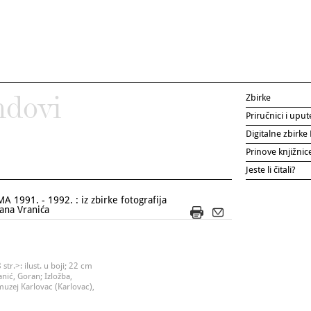
Zbirke
ndovi
Priručnici i uput
Digitalne zbirk
Prinove knjižni
Jeste li čitali?
 1991. - 1992. : iz zbirke fotografija
ana Vranića
str.>: ilust. u boji; 22 cm
nić, Goran; Izložba,
 muzej Karlovac (Karlovac),