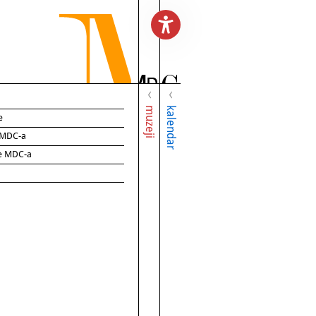
muzeji
kalendar
e
e MDC-a
ce MDC-a