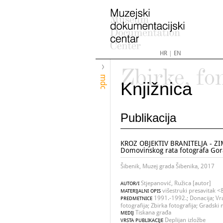
HR
|
EN
Zbirke, fo
mdc
Knjižnica
Publikacija
KROZ OBJEKTIV BRANITELJA - ZIMA
Domovinskog rata fotografa Gor
Šibenik, Muzej grada Šibenika, 2017
Stjepanović, Ružica [autor]
AUTOR/I
višestruki presavitak <8 
MATERIJALNI OPIS
1991.-1992.; Donacija; Vra
PREDMETNICE
fotografija; Zbirka fotografija; Gradski
Tiskana građa
MEDIJ
Deplijan izložbe
VRSTA PUBLIKACIJE