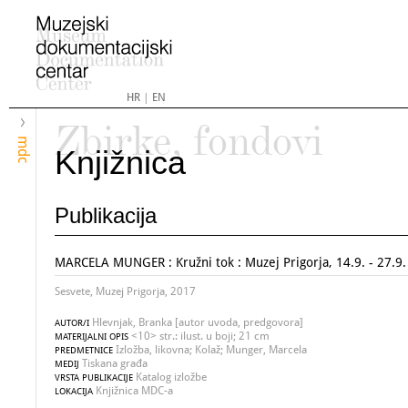
HR
|
EN
Zbirke, fondovi
mdc
Knjižnica
Publikacija
MARCELA MUNGER : Kružni tok : Muzej Prigorja, 14.9. - 27.9.
Sesvete, Muzej Prigorja, 2017
Hlevnjak, Branka [autor uvoda, predgovora]
AUTOR/I
<10> str.: ilust. u boji; 21 cm
MATERIJALNI OPIS
Izložba, likovna; Kolaž; Munger, Marcela
PREDMETNICE
Tiskana građa
MEDIJ
Katalog izložbe
VRSTA PUBLIKACIJE
Knjižnica MDC-a
LOKACIJA