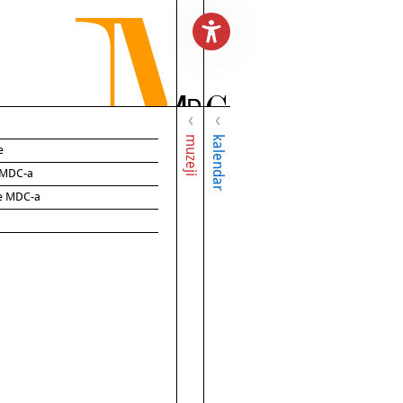
muzeji
kalendar
e
e MDC-a
ce MDC-a