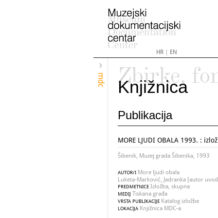
HR
|
EN
Zbirke, fo
mdc
Knjižnica
Publikacija
MORE LJUDI OBALA 1993. : izložba
Šibenik, Muzej grada Šibenika, 1993
More ljudi obala
AUTOR/I
Luketa-Marković, Jadranka [autor uvo
Izložba, skupna
PREDMETNICE
Tiskana građa
MEDIJ
Katalog izložbe
VRSTA PUBLIKACIJE
Knjižnica MDC-a
LOKACIJA