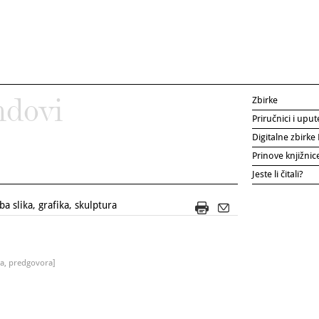
Zbirke
ndovi
Priručnici i uput
Digitalne zbirk
Prinove knjižni
Jeste li čitali?
 slika, grafika, skulptura
da, predgovora]