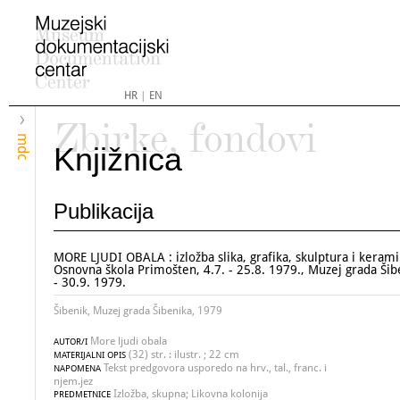
HR
|
EN
Zbirke, fondovi
mdc
Knjižnica
Publikacija
MORE LJUDI OBALA : izložba slika, grafika, skulptura i kerami
Osnovna škola Primošten, 4.7. - 25.8. 1979., Muzej grada Šib
- 30.9. 1979.
Šibenik, Muzej grada Šibenika, 1979
More ljudi obala
AUTOR/I
(32) str. : ilustr. ; 22 cm
MATERIJALNI OPIS
Tekst predgovora usporedo na hrv., tal., franc. i
NAPOMENA
njem.jez
Izložba, skupna; Likovna kolonija
PREDMETNICE