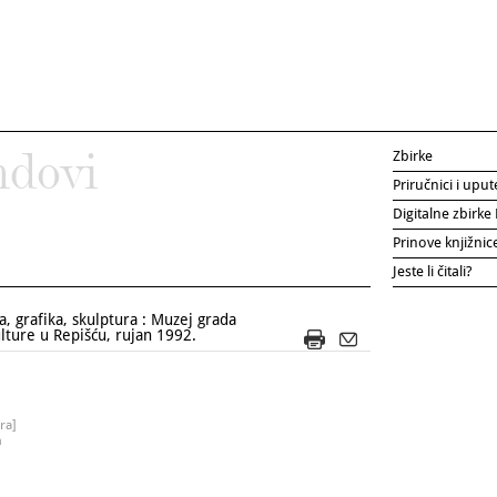
Zbirke
ndovi
Priručnici i uput
Digitalne zbirk
Prinove knjižni
Jeste li čitali?
, grafika, skulptura : Muzej grada
lture u Repišću, rujan 1992.
ra]
m