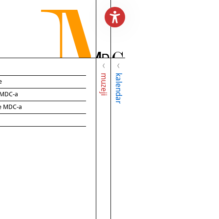
muzeji
kalendar
e
e MDC-a
ce MDC-a