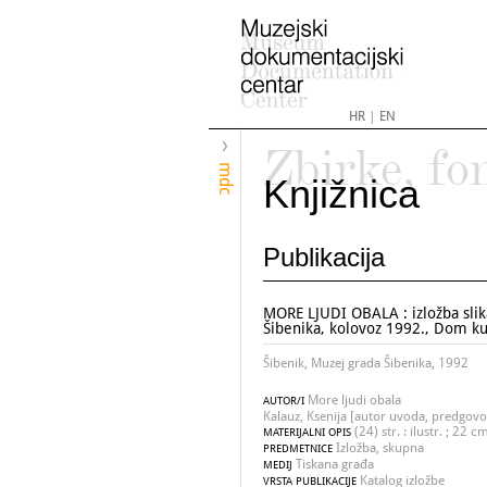
HR
|
EN
Zbirke, fo
mdc
Knjižnica
Publikacija
MORE LJUDI OBALA : izložba slika
Šibenika, kolovoz 1992., Dom ku
Šibenik, Muzej grada Šibenika, 1992
More ljudi obala
AUTOR/I
Kalauz, Ksenija [autor uvoda, predgovo
(24) str. : ilustr. ; 22 c
MATERIJALNI OPIS
Izložba, skupna
PREDMETNICE
Tiskana građa
MEDIJ
Katalog izložbe
VRSTA PUBLIKACIJE