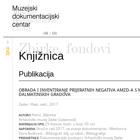
HR
|
EN
Zbirke, fondovi
mdc
Knjižnica
Publikacija
OBRADA I INVENTIRANJE PRIJERATNIH NEGATIVA AMZD-A S
DALMATINSKIH GRADOVA
Zadar, Vlast. nakl., 2017
Petrić, Martina
AUTOR/I
Arheološki muzej Zadar [ustanova]
29 listova: ilustr. u boji; 30 cm
MATERIJALNI OPIS
Stručni rad 2017. za zvanje dokumentarist.- Mentorica
NAPOMENA
Dora Bošković.- Bibliograf. bilj. uz tekst.- Bibliografija
Dokumentacijski postupci; Arheološki muzej Zadar
PREDMETNICE