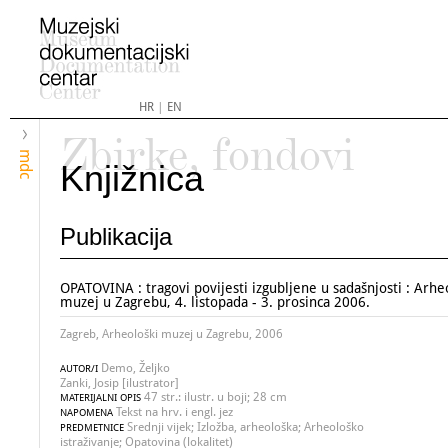
HR
|
EN
Zbirke, fondovi
mdc
Knjižnica
Publikacija
OPATOVINA : tragovi povijesti izgubljene u sadašnjosti : Arhe
muzej u Zagrebu, 4. listopada - 3. prosinca 2006.
Zagreb, Arheološki muzej u Zagrebu, 2006
Demo, Željko
AUTOR/I
Zanki, Josip [ilustrator]
47 str.: ilustr. u boji; 28 cm
MATERIJALNI OPIS
Tekst na hrv. i engl. jez
NAPOMENA
Srednji vijek; Izložba, arheološka; Arheološko
PREDMETNICE
istraživanje; Opatovina (lokalitet)