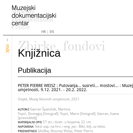
HR
|
EN
Zbirke, fondovi
mdc
Knjižnica
Publikacija
PETER PIERRE WEISZ : Putovanja... susreti... mostovi... : Muzej
umjetnosti, 9.12. 2021. - 20.2. 2022.
Osijek, Muzej likovnih umjetnosti, 2021
Gavran Španiček, Martina
AUTOR/I
Topić, Domagoj [fotograf]; Topić, Marin [fotograf]; Gavran, Ivana
[prevoditelj]
57 str.: ilustr. u bojama; 22 cm
MATERIJALNI OPIS
Tekst usp. na hrv. i eng. jez.- Bibl. bilj. uz tekst.
NAPOMENA
Izložba, likovna; Weisz, Peter Pierre
PREDMETNICE