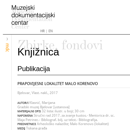
HR
|
EN
Zbirke, fondovi
mdc
Knjižnica
Publikacija
PRAPOVIJESNI LOKALITET MALO KORENOVO
Bjelovar, Vlast. nakl., 2017
Klasnić, Marijana
AUTOR/I
Gradski muzej Bjelovar [ustanova]
32 lista: ilustr. u boji; 30 cm
MATERIJALNI OPIS
Stručni rad 2017. za zvanje kustos.- Mentorica dr. sc.
NAPOMENA
Maja Petrinec.- Bibliograf. bilj. uz tekst.- Bibliografija.
Arheološko nalazište; Malo Korenovo (lokalitet)
PREDMETNICE
Tiskana građa
MEDIJ