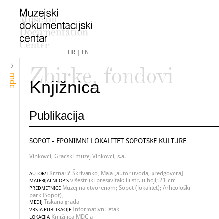
HR
|
EN
Zbirke, fondovi
mdc
Knjižnica
Publikacija
SOPOT - EPONIMNI LOKALITET SOPOTSKE KULTURE
Vinkovci, Gradski muzej Vinkovci, s.a.
Krznarić Škrivanko, Maja [autor uvoda, predgovora]
AUTOR/I
višestruki presavitak: ilustr. u boji; 21 cm
MATERIJALNI OPIS
Muzej na otvorenom; Sopot (lokalitet); Arheološki
PREDMETNICE
park (Sopot),
Tiskana građa
MEDIJ
Informativni letak
VRSTA PUBLIKACIJE
Knjižnica MDC-a
LOKACIJA