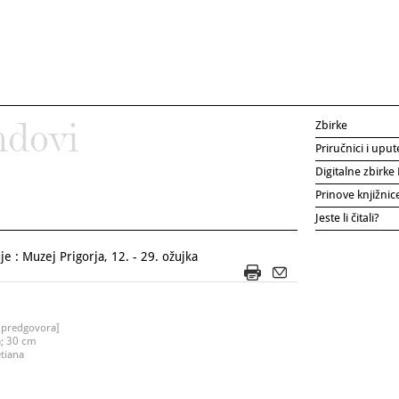
Zbirke
ndovi
Priručnici i uput
Digitalne zbirk
Prinove knjižni
Jeste li čitali?
 : Muzej Prigorja, 12. - 29. ožujka
 predgovora]
a; 30 cm
etiana