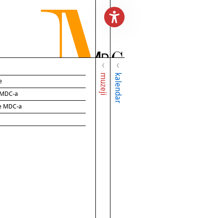
muzeji
kalendar
e
e MDC-a
ce MDC-a