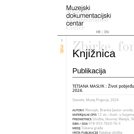
HR
|
EN
Zbirke, fo
mdc
Knjižnica
Publikacija
TETIANA MASLYK : Život pobjeđuje
2024.
Sesvete, Muzej Prigorja, 2024
Hlevnjak, Branka [autor uvoda,
AUTOR/I
12 str.: ilustr. u bojam
MATERIJALNI OPIS
Izložba, likovna; Maslyk, T
PREDMETNICE
978-953-7820-76-3
ISBN / ISSN
Tiskana građa
MEDIJ
Katalog izložbe
VRSTA PUBLIKACIJE