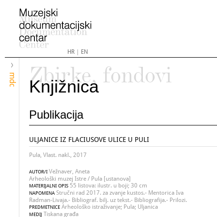
HR
|
EN
Zbirke, fondovi
mdc
Knjižnica
Publikacija
ULJANICE IZ FLACIUSOVE ULICE U PULI
Pula, Vlast. nakl., 2017
Vežnaver, Aneta
AUTOR/I
Arheološki muzej Istre / Pula [ustanova]
55 listova: ilustr. u boji; 30 cm
MATERIJALNI OPIS
Stručni rad 2017. za zvanje kustos.- Mentorica Iva
NAPOMENA
Radman-Livaja.- Bibliograf. bilj. uz tekst.- Bibliografija.- Prilozi.
Arheološko istraživanje; Pula; Uljanica
PREDMETNICE
Tiskana građa
MEDIJ