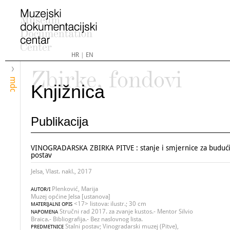
HR
|
EN
Zbirke, fondovi
mdc
Knjižnica
Publikacija
VINOGRADARSKA ZBIRKA PITVE : stanje i smjernice za budući 
postav
Jelsa, Vlast. nakl., 2017
Plenković, Marija
AUTOR/I
Muzej općine Jelsa [ustanova]
<17> listova: ilustr.; 30 cm
MATERIJALNI OPIS
Stručni rad 2017. za zvanje kustos.- Mentor Silvio
NAPOMENA
Braica.- Bibliografija.- Bez naslovnog lista.
Stalni postav; Vinogradarski muzej (Pitve),
PREDMETNICE