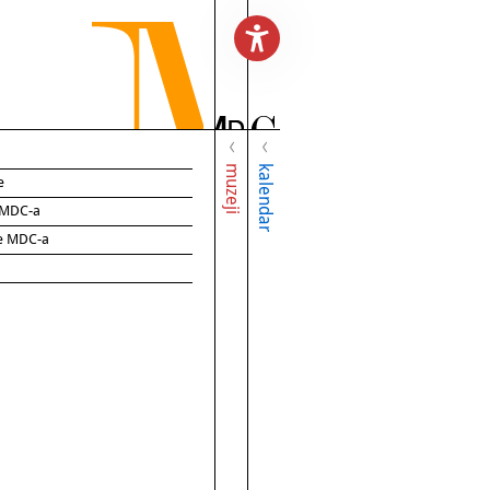
muzeji
kalendar
e
e MDC-a
ce MDC-a