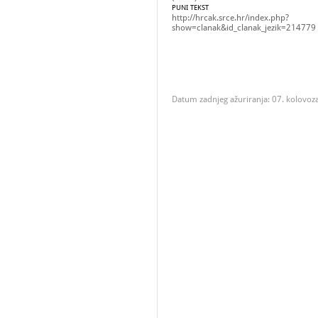
PUNI TEKST
http://hrcak.srce.hr/index.php?
show=clanak&id_clanak_jezik=214779
Datum zadnjeg ažuriranja: 07. kolovoz