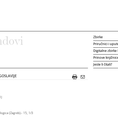
Zbirke
ndovi
Priručnici i uput
Digitalne zbirk
Prinove knjižni
Jeste li čitali?
GOSLAVIJE
RJ
ogica (Zagreb).- 15, 1/3