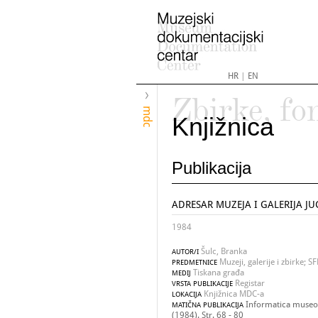
HR
|
EN
Zbirke, fo
mdc
Knjižnica
Publikacija
ADRESAR MUZEJA I GALERIJA JU
1984
Šulc, Branka
AUTOR/I
Muzeji, galerije i zbirke; SF
PREDMETNICE
Tiskana građa
MEDIJ
Registar
VRSTA PUBLIKACIJE
Knjižnica MDC-a
LOKACIJA
Informatica museol
MATIČNA PUBLIKACIJA
(1984). Str. 68 - 80