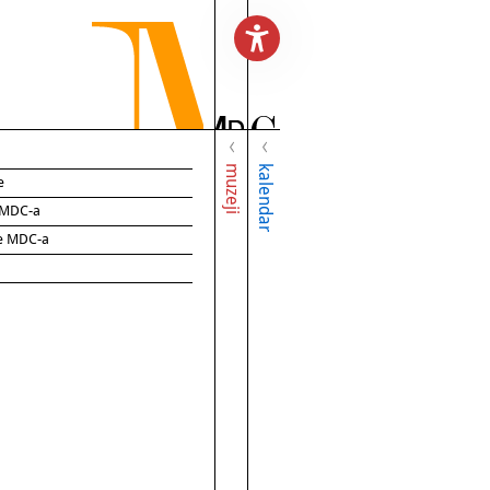
muzeji
kalendar
e
e MDC-a
ce MDC-a