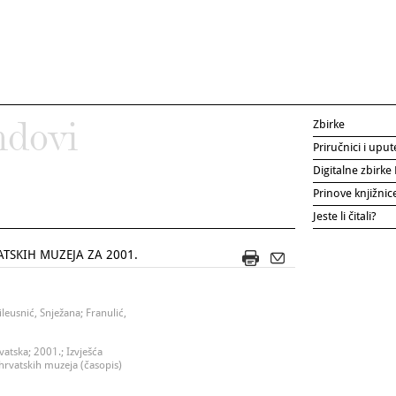
Zbirke
ndovi
Priručnici i uput
Digitalne zbirk
Prinove knjižni
Jeste li čitali?
ATSKIH MUZEJA ZA 2001.
leusnić, Snježana; Franulić,
rvatska; 2001.; Izvješća
 hrvatskih muzeja (časopis)