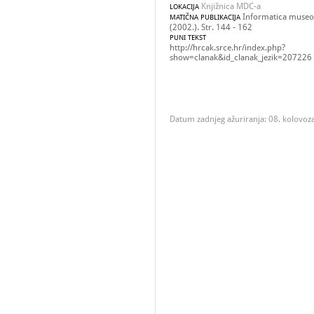
Knjižnica MDC-a
LOKACIJA
Informatica museol
MATIČNA PUBLIKACIJA
(2002.). Str. 144 - 162
PUNI TEKST
http://hrcak.srce.hr/index.php?
show=clanak&id_clanak_jezik=207226
Datum zadnjeg ažuriranja: 08. kolovoz