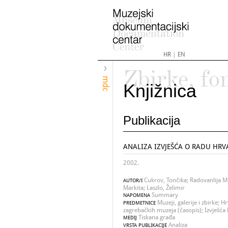
HR
|
EN
Zbirke, fo
mdc
Knjižnica
Publikacija
ANALIZA IZVJEŠĆA O RADU HRV
2002.
Cukrov, Tončika; Radovanlija Mi
AUTOR/I
Markita; Laszlo, Želimir
Summary
NAPOMENA
Muzeji, galerije i zbirke; H
PREDMETNICE
zagrebačkih muzeja (časopis); Izvješća
Tiskana građa
MEDIJ
Analiza
VRSTA PUBLIKACIJE