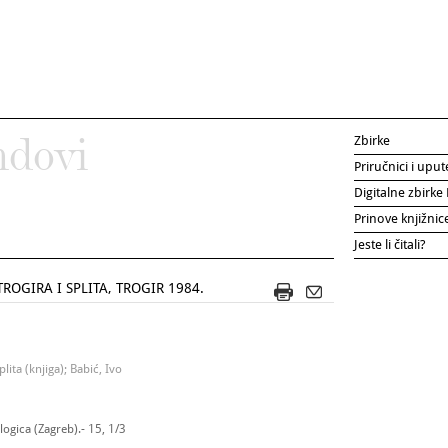
Zbirke
ndovi
Priručnici i uput
Digitalne zbirk
Prinove knjižni
Jeste li čitali?
ROGIRA I SPLITA, TROGIR 1984.
lita (knjiga); Babić, Ivo
ogica (Zagreb).- 15, 1/3