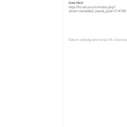
PUNI TEKST
http://hrcak.srce.hr/index.php?
show=clanak&id_clanak_jezik=214768
Datum zadnjeg ažuriranja: 06. kolovoz