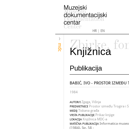
HR
|
EN
Zbirke, fo
mdc
Knjižnica
Publikacija
BABIĆ, IVO - PROSTOR IZMEĐU T
1984
Zgaga, Višnja
AUTOR/I
Prostor između Trogira i Sp
PREDMETNICE
Tiskana građa
MEDIJ
Prikaz knjige
VRSTA PUBLIKACIJE
Knjižnica MDC-a
LOKACIJA
Informatica museol
MATIČNA PUBLIKACIJA
(1984). Str. 58 -