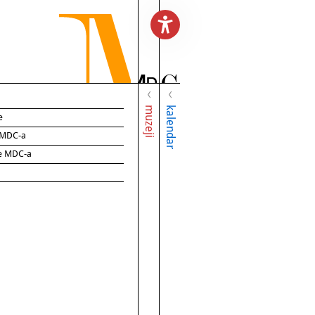
muzeji
kalendar
e
e MDC-a
ce MDC-a