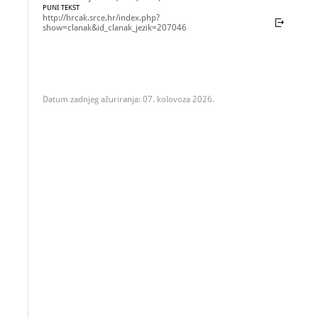
PUNI TEKST
http://hrcak.srce.hr/index.php?
show=clanak&id_clanak_jezik=207046
Datum zadnjeg ažuriranja: 07. kolovoza 2026.