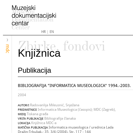
HR
|
EN
Zbirke, fondovi
mdc
Knjižnica
Publikacija
BIBLIOGRAFIJA "INFORMATICA MUSEOLOGICA" 1994.-2003.
2004
Radovanlija Mileusnić, Snježana
AUTOR/I
Informatica Museologica (časopis); MDC (Zagreb),
PREDMETNICE
Tiskana građa
MEDIJ
Bibliografija članaka
VRSTA PUBLIKACIJE
Knjižnica MDC-a
LOKACIJA
Informatica museologica / urednica Lada
MATIČNA PUBLIKACIJA
Dražin-Trbuljak.- 35, 3/4 (2004). Str. 117 - 144