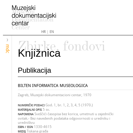
HR
|
EN
Zbirke, fondovi
mdc
Knjižnica
Publikacija
BILTEN INFORMATICA MUSEOLOGICA
Zagreb, Muzejski dokumentacioni centar, 1970
God. 1, br. 1, 2, 3, 4, 5 (1970.)
NUMERIČKI PODACI
5 sv.
MATERIJALNI OPIS
Sveščići časopisa bez korica, umetnuti u zajednički
NAPOMENA
ovitak.- Bez navedenih podataka odgovornosti o uredniku i
uredništvu
1330-4615
ISBN / ISSN
Tiskana građa
MEDIJ