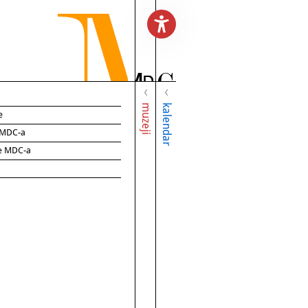
muzeji
kalendar
e
e MDC-a
ce MDC-a