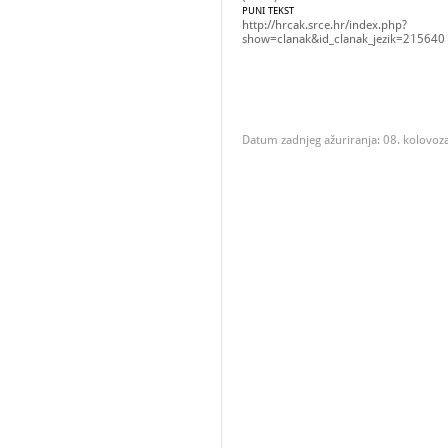
PUNI TEKST
http://hrcak.srce.hr/index.php?
show=clanak&id_clanak_jezik=215640
Datum zadnjeg ažuriranja: 08. kolovoz