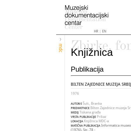
HR
|
EN
Zbirke, fo
mdc
Knjižnica
Publikacija
BILTEN ZAJEDNICE MUZEJA SRBIJE
1976
Šulc, Branka
AUTOR/I
Bilten Zajednice muzeja Srb
PREDMETNICE
Tiskana građa
MEDIJ
Prikaz
VRSTA PUBLIKACIJE
Knjižnica MDC-a
LOKACIJA
Informatica museol
MATIČNA PUBLIKACIJA
(1976). Str. 78 -