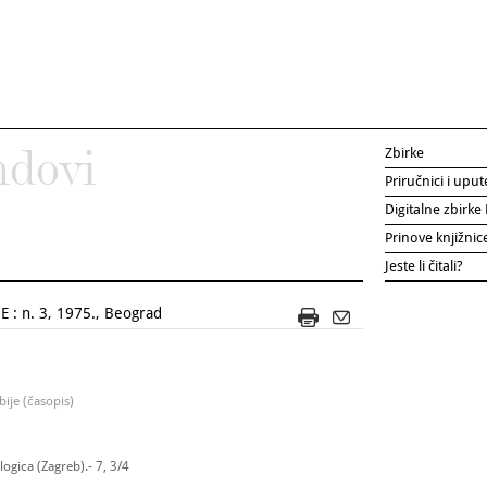
Zbirke
ndovi
Priručnici i uput
Digitalne zbirk
Prinove knjižni
Jeste li čitali?
 : n. 3, 1975., Beograd
ije (časopis)
ogica (Zagreb).- 7, 3/4