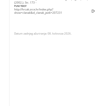
(2002.). Str. 173 -
PUNI TEKST
http://hrcak.srce.hr/index.php?
show=clanak&id_clanak_jezik=207231
Datum zadnjeg ažuriranja: 08. kolovoza 2026.