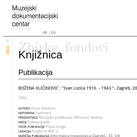
HR
|
EN
Zbirke, fondovi
mdc
Knjižnica
Publikacija
BOŽENA KLIČINOVIĆ : "Ivan Lozica 1910. - 1943.", Zagreb, 2
2002.
Hrust, Nikolina
AUTOR/I
Summary
NAPOMENA
Muzejske publikacije; Kličinović, Božena
PREDMETNICE
Tiskana građa
MEDIJ
Prikaz knjige
VRSTA PUBLIKACIJE
Knjižnica MDC-a
LOKACIJA
Informatica museologica (Zagreb).- 33, 3/4
MATIČNA PUBLIKACIJA